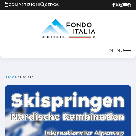
COMPETIZIONI
CERCA
MENU
HOME
>
Notizie