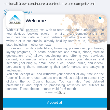
nazionalità per continuare a partecipare alle competizioni
Marco Cangelli
Pubblicato il
3 Agosto 2026
Welcome
With our 201
partners
, we wish to store and access information on
your devices (cookies, pixels in emails, etc.), combine and share
your personal data with our partners, whether collected on this
website or in our emails, already held by some of us, or obtained
later, including in other contexts.
Processing this data (identifiers, browsing, preferences, purchases,
loyalty programs, IP, postal addresses and emails, phone, precise
geolocation, etc.) allows developing and offering you services,
HOMEPAGE
REDAZIONE
INVIA UN COMUNICATO STAMPA
content, commercial offers and ads across your devices and
screens (including by email, post, SMS, phone, audio, and video),
PUBBLICITÀ
SCRIVI AL DIRETTORE
personalising them, measuring their performance, and analysing
audiences.
You can "accept all" and withdraw your consent at any time via the
"cookie" icon, or refuse trackers and activities subject to consent by
clicking the X Closing button. You can also "set detailed
preferences" and object to processing activities not subject to
Copyright © 2016 - 2025 ASD Fondo Italia - Partita Iva: IT 03855110049
consent. These choices remain valid for 6 months.
powered by
Privacy policy
Accept all