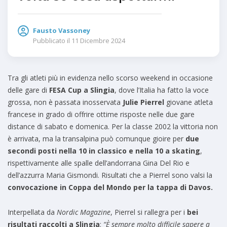
Fausto Vassoney
Pubblicato il
11 Dicembre 2024
Tra gli atleti più in evidenza nello scorso weekend in occasione
delle gare di
FESA Cup a Slingia
, dove l’Italia ha fatto la voce
grossa, non è passata inosservata
Julie Pierrel
giovane atleta
francese in grado di offrire ottime risposte nelle due gare
distance di sabato e domenica. Per la classe 2002 la vittoria non
è arrivata, ma la transalpina può comunque gioire per
due
secondi posti nella 10 in classico e nella 10 a skating
,
rispettivamente alle spalle dell’andorrana Gina Del Rio e
dell’azzurra Maria Gismondi. Risultati che a Pierrel sono valsi la
convocazione in Coppa del Mondo per la tappa di Davos.
Interpellata da
Nordic Magazine
, Pierrel si rallegra per i
bei
risultati raccolti a Slingia
:
“È sempre molto difficile sapere a