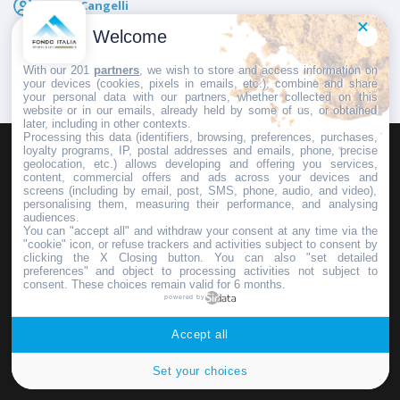
Marco Cangelli
Pubblicato il
5 Agosto 2026
Welcome
With our 201
partners
, we wish to store and access information on
your devices (cookies, pixels in emails, etc.), combine and share
your personal data with our partners, whether collected on this
website or in our emails, already held by some of us, or obtained
later, including in other contexts.
Processing this data (identifiers, browsing, preferences, purchases,
loyalty programs, IP, postal addresses and emails, phone, precise
geolocation, etc.) allows developing and offering you services,
HOMEPAGE
REDAZIONE
INVIA UN COMUNICATO STAMPA
content, commercial offers and ads across your devices and
screens (including by email, post, SMS, phone, audio, and video),
PUBBLICITÀ
SCRIVI AL DIRETTORE
personalising them, measuring their performance, and analysing
audiences.
You can "accept all" and withdraw your consent at any time via the
"cookie" icon, or refuse trackers and activities subject to consent by
clicking the X Closing button. You can also "set detailed
preferences" and object to processing activities not subject to
Copyright © 2016 - 2025 ASD Fondo Italia - Partita Iva: IT 03855110049
consent. These choices remain valid for 6 months.
powered by
Privacy policy
Accept all
Set your choices