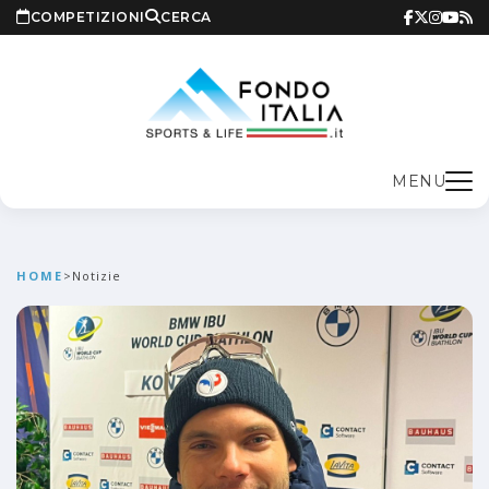
COMPETIZIONI
CERCA
MENU
HOME
>
Notizie