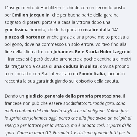
L’inseguimento di Hochfilzen si chiude con un secondo posto
per
Emilien Jacquelin
, che per buona parte della gara ha
sognato di potersi portare a casa la vittoria dopo una
ª
grandissima rimonta, che lo ha portato
risalire dalla 14
piazza di partenza
anche grazie a una prova molto precisa al
poligono, dove ha commesso un solo errore. Volitivo fino alla
fine nella sfida a tre con
Johannes Bø e Sturla Holm Lægreid
,
il francese si è però dovuto arrendere a poche centinaia di metri
dal traguardo a causa di
una caduta in salita
, dovuta proprio
a un contatto con Bø. Intervistato da
Fondo Italia
, Jacquelin
racconta la sua gara indugiando sull’episodio della caduta.
Dando un
giudizio generale della propria prestazione
, il
francese non può che essere soddisfatto:
“Grande gara, sono
molto contento del mio livello sugli sci e al poligono. Volevo fare
lo sprint con Johannes oggi, penso che alla fine avevo un po’ più di
energia per lottare per la vittoria, ma è andata così. E’ parte dello
sport. Come in moto GP, Formula 1 e ciclismo quando lotti per la