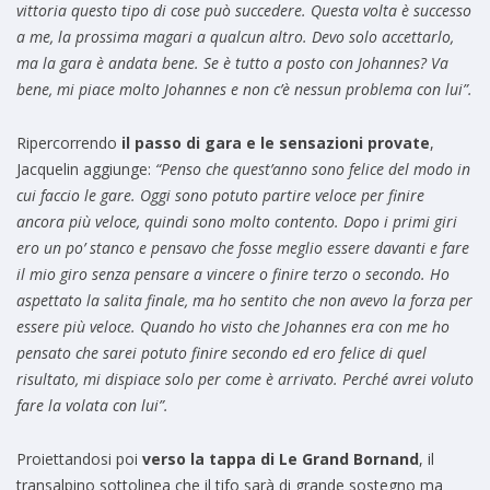
vittoria questo tipo di cose può succedere. Questa volta è successo
a me, la prossima magari a qualcun altro. Devo solo accettarlo,
ma la gara è andata bene. Se è tutto a posto con Johannes? Va
bene, mi piace molto Johannes e non c’è nessun problema con lui”.
Ripercorrendo
il passo di gara e le sensazioni provate
,
Jacquelin aggiunge:
“Penso che quest’anno sono felice del modo in
cui faccio le gare. Oggi sono potuto partire veloce per finire
ancora più veloce, quindi sono molto contento. Dopo i primi giri
ero un po’ stanco e pensavo che fosse meglio essere davanti e fare
il mio giro senza pensare a vincere o finire terzo o secondo. Ho
aspettato la salita finale, ma ho sentito che non avevo la forza per
essere più veloce. Quando ho visto che Johannes era con me ho
pensato che sarei potuto finire secondo ed ero felice di quel
risultato, mi dispiace solo per come è arrivato. Perché avrei voluto
fare la volata con lui”.
Proiettandosi poi
verso la tappa di Le Grand Bornand
, il
transalpino sottolinea che il tifo sarà di grande sostegno ma