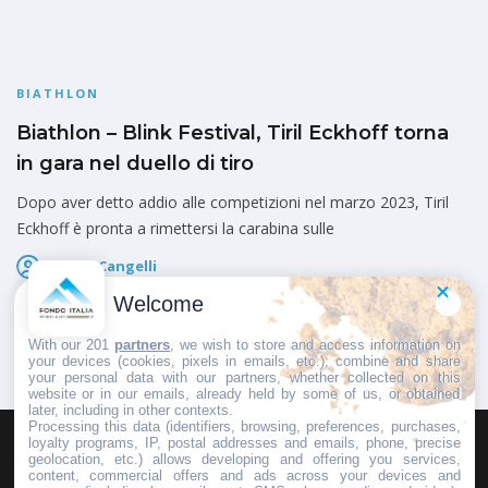
BIATHLON
Biathlon – Blink Festival, Tiril Eckhoff torna
in gara nel duello di tiro
Dopo aver detto addio alle competizioni nel marzo 2023, Tiril
Eckhoff è pronta a rimettersi la carabina sulle
Marco Cangelli
Pubblicato il
7 Agosto 2026
Welcome
With our 201
partners
, we wish to store and access information on
your devices (cookies, pixels in emails, etc.), combine and share
your personal data with our partners, whether collected on this
website or in our emails, already held by some of us, or obtained
later, including in other contexts.
Processing this data (identifiers, browsing, preferences, purchases,
loyalty programs, IP, postal addresses and emails, phone, precise
geolocation, etc.) allows developing and offering you services,
HOMEPAGE
REDAZIONE
INVIA UN COMUNICATO STAMPA
content, commercial offers and ads across your devices and