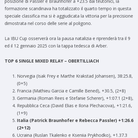
posizione di Passler e Braunhofer a +23.5 dai teutonici, la
formazione scandinava ha totalizzato il quarto tempo in questa
speciale classifica ma si è aggiudicata la vittoria per la precisione
dimostrata nel corso delle serie al poligono.
La IBU Cup osserverà ora la pausa natalizia e riprenderà tra il 9
ed il 12 gennaio 2025 con la tappa tedesca di Arber.
TOP 6 SINGLE MIXED RELAY – OBERTILLIACH
Norvegia (Isak Frey e Marthe Krakstad Johansen), 38:25.8,
(0+5)
Francia (Mathieu Garcia e Camille Bened), +30.5, (2+8)
Germania (Roman Rees e Stefanie Scherer), +1:07.1 (2+8),
Repubblica Ceca (David Elias e Ilona Plechacova), +1:21.6,
(1+9)
Italia (Patrick Braunhofer e Rebecca Passler) +1:26.6
(2+12)
Ucraina (Ruslan Tkalenko e Kseniia Prykhodko), +1.37.3