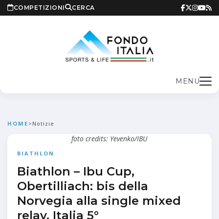
COMPETIZIONI
CERCA
MENU
HOME
>
Notizie
foto credits: Yevenko/IBU
BIATHLON
Biathlon – Ibu Cup,
Obertilliach: bis della
Norvegia alla single mixed
relay, Italia 5°