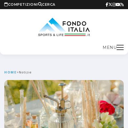
COMPETIZIONI
CERCA
MENU
HOME
>
Notizie