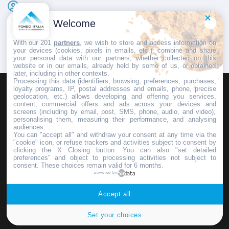
A G
Pubblicato il
3 Febbraio 2026
Welcome
With our 201
partners
, we wish to store and access information on
your devices (cookies, pixels in emails, etc.), combine and share
your personal data with our partners, whether collected on this
website or in our emails, already held by some of us, or obtained
later, including in other contexts.
Processing this data (identifiers, browsing, preferences, purchases,
loyalty programs, IP, postal addresses and emails, phone, precise
geolocation, etc.) allows developing and offering you services,
HOMEPAGE
REDAZIONE
INVIA UN COMUNICATO STAMPA
content, commercial offers and ads across your devices and
screens (including by email, post, SMS, phone, audio, and video),
PUBBLICITÀ
SCRIVI AL DIRETTORE
personalising them, measuring their performance, and analysing
audiences.
You can "accept all" and withdraw your consent at any time via the
"cookie" icon, or refuse trackers and activities subject to consent by
clicking the X Closing button. You can also "set detailed
preferences" and object to processing activities not subject to
Copyright © 2016 - 2025 ASD Fondo Italia - Partita Iva: IT 03855110049
consent. These choices remain valid for 6 months.
powered by
Privacy policy
Accept all
Set your choices