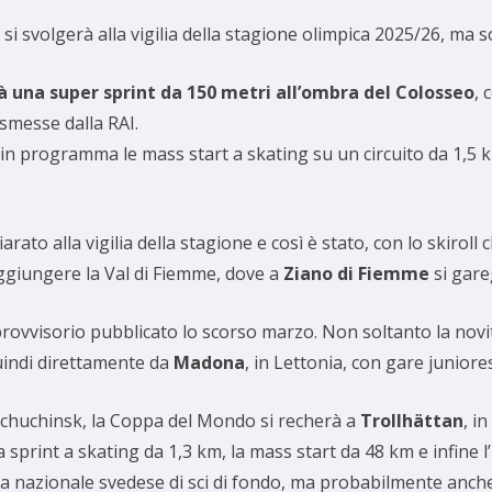
si svolgerà alla vigilia della stagione olimpica 2025/26, ma 
 una super sprint da 150 metri all’ombra del Colosseo
, 
smesse dalla RAI.
o in programma le mass start a skating su un circuito da 1,5 
iarato alla vigilia della stagione e così è stato, con lo skiroll
ggiungere la Val di Fiemme, dove a
Ziano di Fiemme
si gare
 provvisorio pubblicato lo scorso marzo. Non soltanto la novi
quindi direttamente da
Madona
, in Lettonia, con gare juniores
Schuchinsk, la Coppa del Mondo si recherà a
Trollhättan
, i
print a skating da 1,3 km, la mass start da 48 km e infine l’i
lla nazionale svedese di sci di fondo, ma probabilmente anch