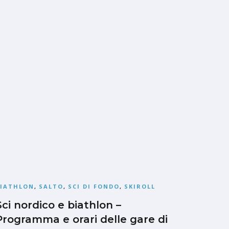
BIATHLON
,
SALTO
,
SCI DI FONDO
,
SKIROLL
Sci nordico e biathlon –
Programma e orari delle gare di