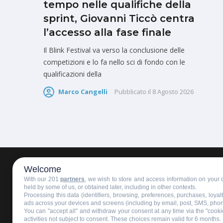
tempo nelle qualifiche della
sprint, Giovanni Ticcò centra
l’accesso alla fase finale
Il Blink Festival va verso la conclusione delle
competizioni e lo fa nello sci di fondo con le
qualificazioni della
Marco Cangelli
Pubblicato il
8 Agosto 2026
Welcome
HOMEPAGE
REDAZIONE
INVIA UN COMUNICATO STAMPA
With our 201
partners
, we wish to store and access information on your d
held by some of us, or obtained later, including in other contexts.
Processing this data (identifiers, browsing, preferences, purchases, loya
ads across your devices and screens (including by email, post, SMS, pho
You can "accept all" and withdraw your consent at any time via the "cookie
activities not subject to consent. These choices remain valid for 6 months.
Copyright © 2016 - 2025 ASD Fondo Italia - Partita Iva: IT 03