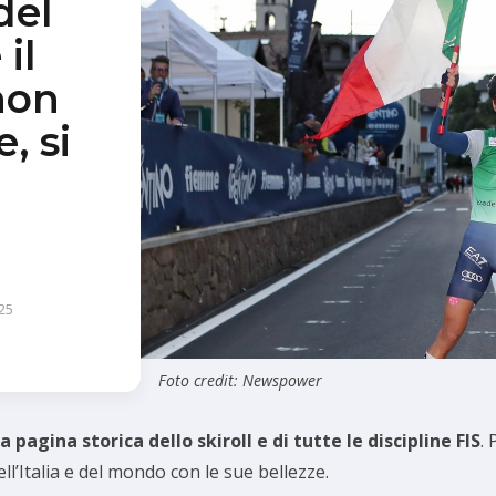
del
il
non
, si
25
Foto credit: Newspower
 pagina storica dello skiroll e di tutte le discipline FIS
.
ll’Italia e del mondo con le sue bellezze.