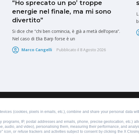
“Ho sprecato un po’ troppe
energie nel finale, ma mi sono
L
divertito”
b
Si dice che “chi ben comincia, è già a metà dell’opera”.
Nel caso di Elia Barp forse è un
Marco Cangelli
Pubblicato il
8 Agosto 2026
PUBBLICITÀ
SCRIVI AL DIRETTORE
evices (cookies, pixels in emails, etc.), combine and share your personal data with
lty programs, IP, postal addresses and emails, phone, precise geolocation, etc.) a
ne, audio, and video), personalising them, measuring their performance, and analy
" icon, or refuse trackers and activities subject to consent by clicking the X Closi
855110049