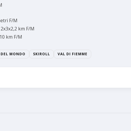
/M
metri F/M
L 2x3x2,2 km F/M
L 10 km F/M
 DEL MONDO
SKIROLL
VAL DI FIEMME