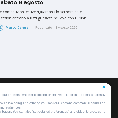
sabato 8 agosto
e competizioni estive riguardanti lo sci nordico e il
iathlon entrano a tutti gli effetti nel vivo con il Blink
Marco Cangelli
Pubblicato il
8 Agosto 2026
 our partners, whether collected on this website or in our emails, already
llows developing and offering you services, content, commercial offers and
sing audiences.
ng button. You can also "set detailed preferences" and object to processing