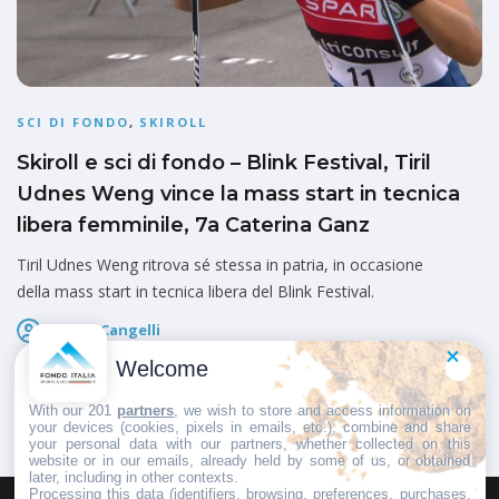
SCI DI FONDO
,
SKIROLL
Skiroll e sci di fondo – Blink Festival, Tiril
Udnes Weng vince la mass start in tecnica
libera femminile, 7a Caterina Ganz
Tiril Udnes Weng ritrova sé stessa in patria, in occasione
della mass start in tecnica libera del Blink Festival.
Marco Cangelli
Pubblicato il
7 Agosto 2026
Welcome
With our 201
partners
, we wish to store and access information on
your devices (cookies, pixels in emails, etc.), combine and share
your personal data with our partners, whether collected on this
website or in our emails, already held by some of us, or obtained
later, including in other contexts.
Processing this data (identifiers, browsing, preferences, purchases,