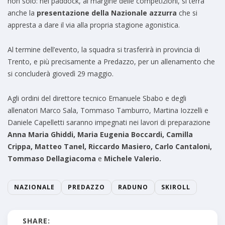
non solo: nel paddock, al margine delle competizioni, si terrà
anche la
presentazione della Nazionale azzurra
che si
appresta a dare il via alla propria stagione agonistica.
Al termine dell’evento, la squadra si trasferirà in provincia di
Trento, e più precisamente a Predazzo, per un allenamento che
si concluderà giovedì 29 maggio.
Agli ordini del direttore tecnico Emanuele Sbabo e degli
allenatori Marco Sala, Tommaso Tamburro, Martina Iozzelli e
Daniele Capelletti saranno impegnati nei lavori di preparazione
Anna Maria Ghiddi, Maria Eugenia Boccardi, Camilla
Crippa, Matteo Tanel, Riccardo Masiero, Carlo Cantaloni,
Tommaso Dellagiacoma
e
Michele Valerio.
NAZIONALE
PREDAZZO
RADUNO
SKIROLL
SHARE: