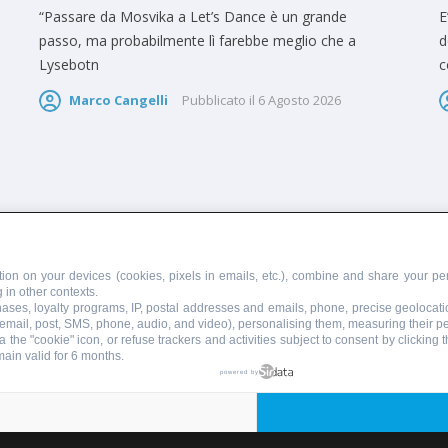
“Passare da Mosvika a Let’s Dance è un grande
E
passo, ma probabilmente lì farebbe meglio che a
d
Lysebotn
c
Marco Cangelli
Pubblicato il
6 Agosto 2026
PUBBLICITÀ
SCRIVI AL DIRETTORE
ion on your devices (cookies, pixels in emails, etc.), combine and share your per
 in other contexts.
chases, loyalty programs, IP, postal addresses and emails, phone, precise geolocati
 email, post, SMS, phone, audio, and video), personalising them, measuring their 
 the "cookie" icon, or refuse trackers and activities subject to consent by clicking
main valid for 6 months.
855110049
powered by