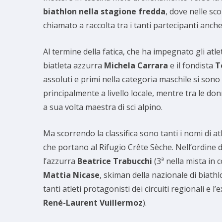
biathlon nella stagione fredda
, dove nelle sc
chiamato a raccolta tra i tanti partecipanti anche 
Al termine della fatica, che ha impegnato gli atle
biatleta azzurra
Michela Carrara
e il fondista
T
assoluti e primi nella categoria maschile si son
principalmente a livello locale, mentre tra le do
a sua volta maestra di sci alpino.
Ma scorrendo la classifica sono tanti i nomi di at
che portano al Rifugio Crête Sèche. Nell’ordine d’
l’azzurra
Beatrice Trabucchi
(3ª nella mista in 
Mattia Nicase
, skiman della nazionale di biathl
tanti atleti protagonisti dei circuiti regionali 
René-Laurent Vuillermoz
).