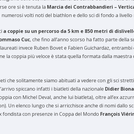
orse ore si è tenuta la
Marcia dei Contrabbandieri – Vertic
numerosi volti noti del biathlon e dello sci di fondo a livello
ti
a coppie su un percorso da 5 km e 850 metri di dislivell
ommaso Cuc
, che fino all’anno scorso ha fatto parte della 
o laureati invece Ruben Bovet e Fabien Guichardaz, entrambi
nne la coppia più veloce è stata quella formata dalla maestra
leti che solitamente siamo abituati a vedere con gli sci stretti
arrivo spiccano infatti i biatleti della nazionale
Didier Bion
coppia con Michel Deval, anche lui biatleta), oltre all’ex azzu
on). Un elenco lungo che si arricchisce anche di nomi dallo sci
e l’ex fondista con presenze in Coppa del Mondo
François Viéri