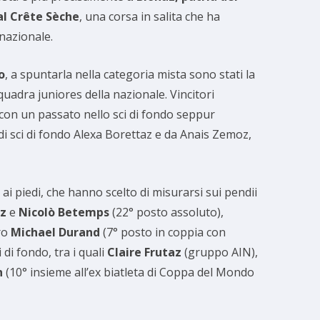
al Crête Sèche
, una corsa in salita che ha
 nazionale.
o
, a spuntarla nella categoria mista sono stati la
squadra juniores della nazionale. Vincitori
 con un passato nello sci di fondo seppur
 di sci di fondo Alexa Borettaz e da Anais Zemoz,
 ai piedi, che hanno scelto di misurarsi sui pendii
az
e
Nicolò Betemps
(22° posto assoluto),
rro
Michael Durand
(7° posto in coppia con
 di fondo, tra i quali
Claire Frutaz
(gruppo AIN),
n
(10° insieme all’ex biatleta di Coppa del Mondo