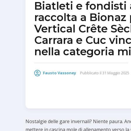
Biatleti e fondisti
raccolta a Bionaz p
Vertical Crête Sèc
Carrara e Cuc vin
nella categoria m
Fausto Vassoney
Pubblicato il
31 Maggio 2025
Nostalgie delle gare invernali? Niente paura. Anc
mettere in cascina mole di allenamento verso la