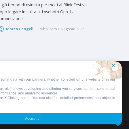
’ già tempo di rivincita per molti al Blink Festival
opo le gare in salita al Lysebotn Opp. La
ompetizione
Marco Cangelli
Pubblicato il
6 Agosto 2026
sonal data with our partners, whether collected on this website or in our
on, etc.) allows developing and offering you services, content, commercial
performance, and analysing audiences.
 the X Closing button. You can also "set detailed preferences" and object to
Accept all