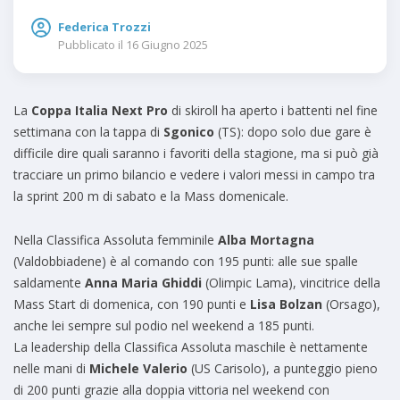
Federica Trozzi
Pubblicato il
16 Giugno 2025
La
Coppa Italia Next Pro
di skiroll ha aperto i battenti nel fine
settimana con la tappa di
Sgonico
(TS): dopo solo due gare è
difficile dire quali saranno i favoriti della stagione, ma si può già
tracciare un primo bilancio e vedere i valori messi in campo tra
la sprint 200 m di sabato e la Mass domenicale.
Nella Classifica Assoluta femminile
Alba Mortagna
(Valdobbiadene) è al comando con 195 punti: alle sue spalle
saldamente
Anna Maria Ghiddi
(Olimpic Lama), vincitrice della
Mass Start di domenica, con 190 punti e
Lisa Bolzan
(Orsago),
anche lei sempre sul podio nel weekend a 185 punti.
La leadership della Classifica Assoluta maschile è nettamente
nelle mani di
Michele Valerio
(US Carisolo), a punteggio pieno
di 200 punti grazie alla doppia vittoria nel weekend con