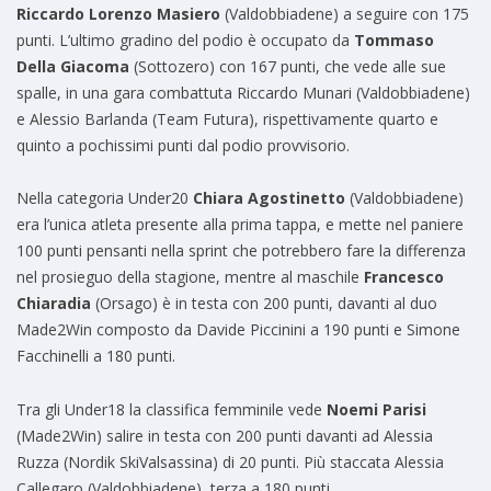
Riccardo Lorenzo Masiero
(Valdobbiadene) a seguire con 175
punti. L’ultimo gradino del podio è occupato da
Tommaso
Della Giacoma
(Sottozero) con 167 punti, che vede alle sue
spalle, in una gara combattuta Riccardo Munari (Valdobbiadene)
e Alessio Barlanda (Team Futura), rispettivamente quarto e
quinto a pochissimi punti dal podio provvisorio.
Nella categoria Under20
Chiara Agostinetto
(Valdobbiadene)
era l’unica atleta presente alla prima tappa, e mette nel paniere
100 punti pensanti nella sprint che potrebbero fare la differenza
nel prosieguo della stagione, mentre al maschile
Francesco
Chiaradia
(Orsago) è in testa con 200 punti, davanti al duo
Made2Win composto da Davide Piccinini a 190 punti e Simone
Facchinelli a 180 punti.
Tra gli Under18 la classifica femminile vede
Noemi Parisi
(Made2Win) salire in testa con 200 punti davanti ad Alessia
Ruzza (Nordik SkiValsassina) di 20 punti. Più staccata Alessia
Callegaro (Valdobbiadene), terza a 180 punti.