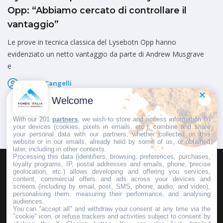
Opp: “Abbiamo cercato di controllare il
vantaggio”
Le prove in tecnica classica del Lysebotn Opp hanno
evidenziato un netto vantaggio da parte di Andrew Musgrave
e
Marco Cangelli
Pubblicato il
5 Agosto 2026
Welcome
With our 201
partners
, we wish to store and access information on
your devices (cookies, pixels in emails, etc.), combine and share
your personal data with our partners, whether collected on this
website or in our emails, already held by some of us, or obtained
later, including in other contexts.
Processing this data (identifiers, browsing, preferences, purchases,
loyalty programs, IP, postal addresses and emails, phone, precise
geolocation, etc.) allows developing and offering you services,
HOMEPAGE
REDAZIONE
INVIA UN COMUNICATO STAMPA
content, commercial offers and ads across your devices and
screens (including by email, post, SMS, phone, audio, and video),
PUBBLICITÀ
SCRIVI AL DIRETTORE
personalising them, measuring their performance, and analysing
audiences.
You can "accept all" and withdraw your consent at any time via the
"cookie" icon, or refuse trackers and activities subject to consent by