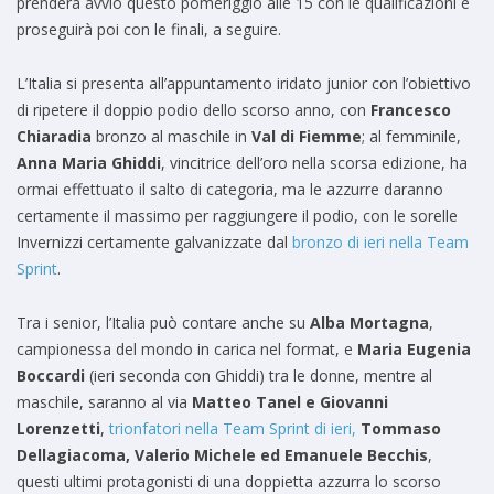
prenderà avvio questo pomeriggio alle 15 con le qualificazioni e
proseguirà poi con le finali, a seguire.
L’Italia si presenta all’appuntamento iridato junior con l’obiettivo
di ripetere il doppio podio dello scorso anno, con
Francesco
Chiaradia
bronzo al maschile in
Val di Fiemme
; al femminile,
Anna Maria Ghiddi
, vincitrice dell’oro nella scorsa edizione, ha
ormai effettuato il salto di categoria, ma le azzurre daranno
certamente il massimo per raggiungere il podio, con le sorelle
Invernizzi certamente galvanizzate dal
bronzo di ieri nella Team
Sprint
.
Tra i senior, l’Italia può contare anche su
Alba Mortagna
,
campionessa del mondo in carica nel format, e
Maria Eugenia
Boccardi
(ieri seconda con Ghiddi) tra le donne, mentre al
maschile, saranno al via
Matteo Tanel e Giovanni
Lorenzetti
,
trionfatori nella Team Sprint di ieri,
Tommaso
Dellagiacoma, Valerio Michele ed Emanuele Becchis
,
questi ultimi protagonisti di una doppietta azzurra lo scorso