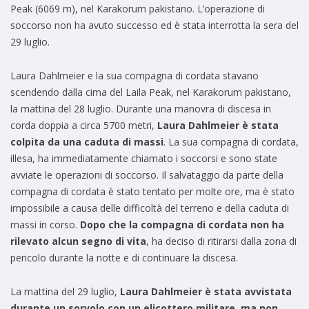
Peak (6069 m), nel Karakorum pakistano. L’operazione di
soccorso non ha avuto successo ed è stata interrotta la sera del
29 luglio.
Laura Dahlmeier e la sua compagna di cordata stavano
scendendo dalla cima del Laila Peak, nel Karakorum pakistano,
la mattina del 28 luglio. Durante una manovra di discesa in
corda doppia a circa 5700 metri,
Laura Dahlmeier è stata
colpita da una caduta di massi
. La sua compagna di cordata,
illesa, ha immediatamente chiamato i soccorsi e sono state
avviate le operazioni di soccorso. Il salvataggio da parte della
compagna di cordata è stato tentato per molte ore, ma è stato
impossibile a causa delle difficoltà del terreno e della caduta di
massi in corso.
Dopo che la compagna di cordata non ha
rilevato alcun segno di vita
, ha deciso di ritirarsi dalla zona di
pericolo durante la notte e di continuare la discesa.
La mattina del 29 luglio,
Laura Dahlmeier è stata avvistata
durante un sorvolo con un elicottero militare, ma non