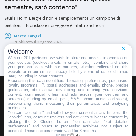
semestre, sarò contento”
Sturla Holm Lægreid non è semplicemente un campione di
biathlon. Il fuoriclasse norvegese è infatti anche un
Marco Cangelli
Pubblicato il
8 Agosto 2026
Welcome
With our 201
partners
, we wish to store and access information on
your devices (cookies, pixels in emails, etc.), combine and share
your personal data with our partners, whether collected on this
website or in our emails, already held by some of us, or obtained
later, including in other contexts.
Processing this data (identifiers, browsing, preferences, purchases,
loyalty programs, IP, postal addresses and emails, phone, precise
geolocation, etc.) allows developing and offering you services,
HOMEPAGE
REDAZIONE
INVIA UN COMUNICATO STAMPA
content, commercial offers and ads across your devices and
screens (including by email, post, SMS, phone, audio, and video),
PUBBLICITÀ
SCRIVI AL DIRETTORE
personalising them, measuring their performance, and analysing
audiences.
You can "accept all" and withdraw your consent at any time via the
"cookie" icon, or refuse trackers and activities subject to consent by
clicking the X Closing button. You can also "set detailed
preferences" and object to processing activities not subject to
Copyright © 2016 - 2025 ASD Fondo Italia - Partita Iva: IT 03855110049
consent. These choices remain valid for 6 months.
powered by