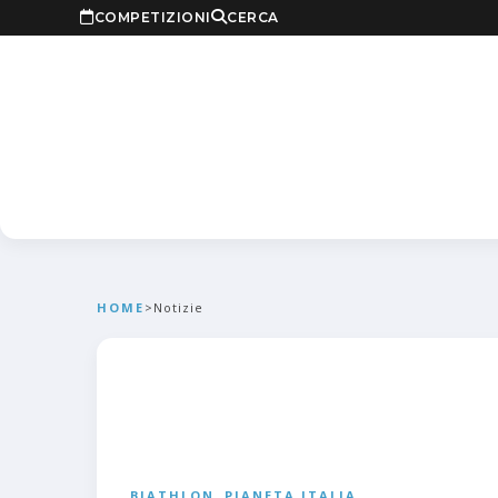
COMPETIZIONI
CERCA
HOME
>
Notizie
BIATHLON
,
PIANETA ITALIA