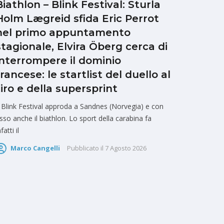
Biathlon – Blink Festival: Sturla
Holm Lægreid sfida Eric Perrot
nel primo appuntamento
stagionale, Elvira Öberg cerca di
interrompere il dominio
francese: le startlist del duello al
tiro e della supersprint
l Blink Festival approda a Sandnes (Norvegia) e con
sso anche il biathlon. Lo sport della carabina fa
nfatti il
Marco Cangelli
Pubblicato il
7 Agosto 2026