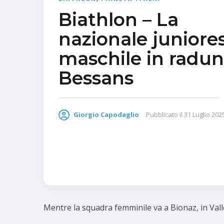
Biathlon – La
nazionale juniore
maschile in radun
Bessans
Giorgio Capodaglio
Pubblicato il
31 Luglio 202
Mentre la squadra femminile va a Bionaz, in Valle