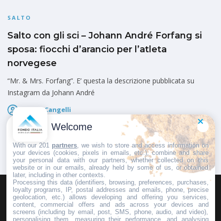
SALTO
Salto con gli sci – Johann André Forfang si
sposa: fiocchi d’arancio per l’atleta
norvegese
“Mr. & Mrs. Forfang”. E’ questa la descrizione pubblicata su
Instagram da Johann André
Marco Cangelli
Pubblicato il
6 Agosto 2026
Welcome
With our 201
partners
, we wish to store and access information on
your devices (cookies, pixels in emails, etc.), combine and share
your personal data with our partners, whether collected on this
website or in our emails, already held by some of us, or obtained
later, including in other contexts.
Processing this data (identifiers, browsing, preferences, purchases,
loyalty programs, IP, postal addresses and emails, phone, precise
geolocation, etc.) allows developing and offering you services,
HOMEPAGE
REDAZIONE
INVIA UN COMUNICATO STAMPA
content, commercial offers and ads across your devices and
screens (including by email, post, SMS, phone, audio, and video),
PUBBLICITÀ
SCRIVI AL DIRETTORE
personalising them, measuring their performance, and analysing