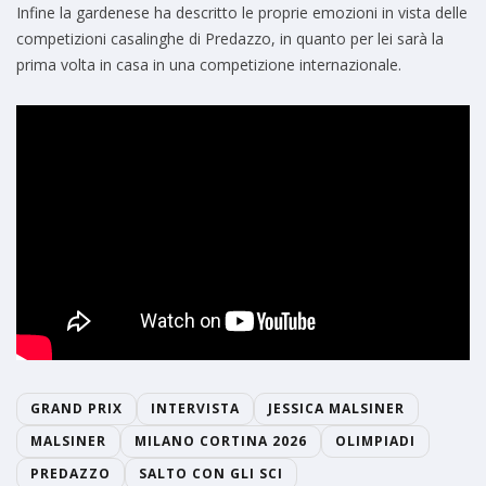
Infine la gardenese ha descritto le proprie emozioni in vista delle
competizioni casalinghe di Predazzo, in quanto per lei sarà la
prima volta in casa in una competizione internazionale.
GRAND PRIX
INTERVISTA
JESSICA MALSINER
MALSINER
MILANO CORTINA 2026
OLIMPIADI
PREDAZZO
SALTO CON GLI SCI