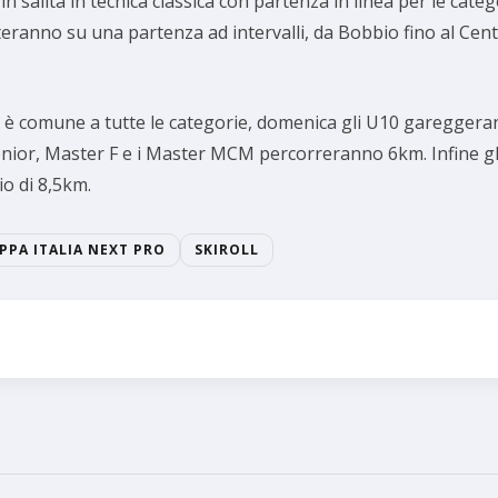
 in salita in tecnica classica con partenza in linea per le ca
ranno su una partenza ad intervalli, da Bobbio fino al Cent
200m è comune a tutte le categorie, domenica gli U10 garegger
enior, Master F e i Master MCM percorreranno 6km. Infine gli
o di 8,5km.
PPA ITALIA NEXT PRO
SKIROLL