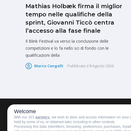
Mathias Holbæk firma il miglior
tempo nelle qualifiche della
sprint, Giovanni Ticcò centra
l’accesso alla fase finale
Il Blink Festival va verso la conclusione delle
competizioni e lo fa nello sci di fondo con le
qualificazioni della
Marco Cangelli
Pubblicato il
8 Agosto 2026
Welcome
HOMEPAGE
REDAZIONE
INVIA UN COMUNICATO STAMPA
With our 201
partners
, we wish to store and access information on your d
held by some of us, or obtained later, including in other contexts.
Processing this data (identifiers, browsing, preferences, purchases, loya