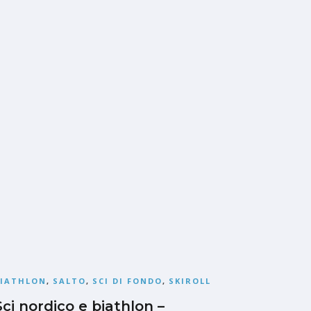
BIATHLON
,
SALTO
,
SCI DI FONDO
,
SKIROLL
Sci nordico e biathlon –