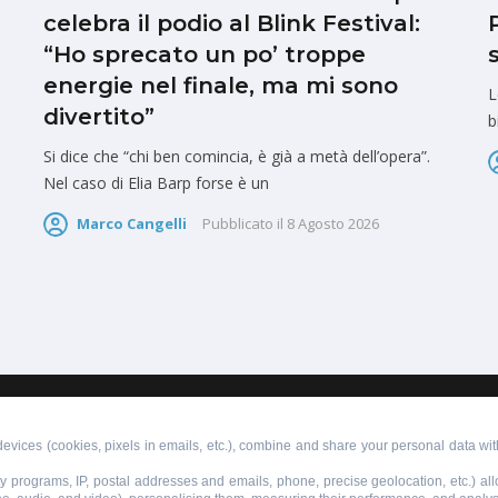
celebra il podio al Blink Festival:
“Ho sprecato un po’ troppe
energie nel finale, ma mi sono
L
divertito”
b
Si dice che “chi ben comincia, è già a metà dell’opera”.
Nel caso di Elia Barp forse è un
Marco Cangelli
Pubblicato il
8 Agosto 2026
PUBBLICITÀ
SCRIVI AL DIRETTORE
evices (cookies, pixels in emails, etc.), combine and share your personal data with
lty programs, IP, postal addresses and emails, phone, precise geolocation, etc.) a