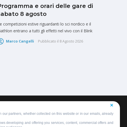
Programma e orari delle gare di
sabato 8 agosto
e competizioni estive riguardanti lo sci nordico e il
iathlon entrano a tutti gli effetti nel vivo con il Blink
Marco Cangelli
Pubblicato il
8 Agosto 2026
 our partners, whether collected on this website or in our emails, already
llows developing and offering you services, content, commercial offers and