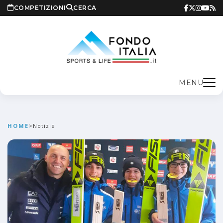
COMPETIZIONI
CERCA
MENU
HOME
>
Notizie