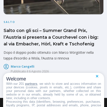
SALTO
Salto con gli sci – Summer Grand Prix,
l’Austria si presenta a Courchevel con i big:
al via Embacher, Hörl, Kraft e Tschofenig
Dopo il doppio podio ottenuto con Marco Wörgötter nella
tappa d’esordio a Wisla, l’Austria si rinnova
Marco Cangelli
Pubblicato il
6 Agosto 2026
Welcome
With our 201
partners
, we wish to store and access information on
your devices (cookies, pixels in emails, etc.), combine and share
your personal data with our partners, whether collected on this
website or in our emails, already held by some of us, or obtained
later, including in other contexts.
Processing this data (identifiers, browsing, preferences, purchases,
loyalty programs, IP, postal addresses and emails, phone, precise