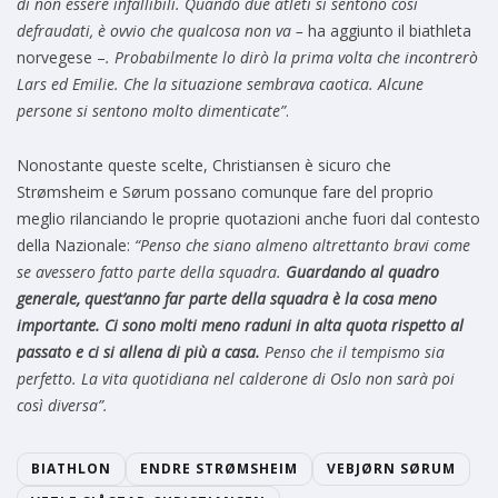
di non essere infallibili. Quando due atleti si sentono così
defraudati, è ovvio che qualcosa non va –
ha aggiunto il biathleta
norvegese –
. Probabilmente lo dirò la prima volta che incontrerò
Lars ed Emilie. Che la situazione sembrava caotica. Alcune
persone si sentono molto dimenticate”
.
Nonostante queste scelte, Christiansen è sicuro che
Strømsheim e Sørum possano comunque fare del proprio
meglio rilanciando le proprie quotazioni anche fuori dal contesto
della Nazionale:
“Penso che siano almeno altrettanto bravi come
se avessero fatto parte della squadra.
Guardando al quadro
generale, quest’anno far parte della squadra è la cosa meno
importante. Ci sono molti meno raduni in alta quota rispetto al
passato e ci si allena di più a casa.
Penso che il tempismo sia
perfetto. La vita quotidiana nel calderone di Oslo non sarà poi
così diversa”.
BIATHLON
ENDRE STRØMSHEIM
VEBJØRN SØRUM