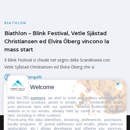
BIATHLON
Biathlon – Blink Festival, Vetle Sjåstad
Christiansen ed Elvira Öberg vincono la
mass start
Il Blink Festival si chiude nel segno della Scandinavia con
Vetle Sjåstad Christiansen ed Elvira Öberg che si
Marco Cangelli
Pubblicato il
8 Agosto 2026
Welcome
With our 201
partners
, we wish to store and access information on
your devices (cookies, pixels in emails, etc.), combine and share
your personal data with our partners, whether collected on this
website or in our emails, already held by some of us, or obtained
later, including in other contexts.
Processing this data (identifiers, browsing, preferences, purchases,
loyalty programs, IP, postal addresses and emails, phone, precise
geolocation, etc.) allows developing and offering you services,