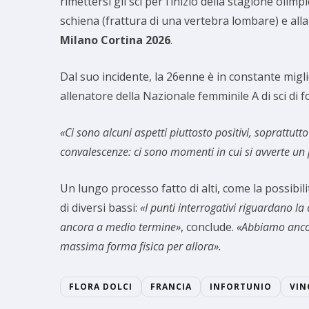
rimettersi gli sci per l’inizio della stagione oli
schiena (frattura di una vertebra lombare) e alla
Milano Cortina 2026
.
Dal suo incidente, la 26enne è in constante mig
allenatore della Nazionale femminile A di sci di f
«Ci sono alcuni aspetti piuttosto positivi, soprattut
convalescenze: ci sono momenti in cui si avverte un 
Un lungo processo fatto di alti, come la possibilità
di diversi bassi:
«I punti interrogativi riguardano la
ancora a medio termine»
, conclude.
«Abbiamo ancor
massima forma fisica per allora».
FLORA DOLCI
FRANCIA
INFORTUNIO
VIN