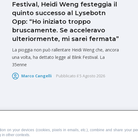
Festival, Heidi Weng festeggia il
quinto successo al Lysebotn
Opp: “Ho iniziato troppo
bruscamente. Se acceleravo
ulteriormente, mi sarei fermata”
La pioggia non può rallentare Heidi Weng che, ancora
una volta, ha dettato legge al Blink Festival. La
35enne
Marco Cangelli
Pubblicato il
5 Agosto 2026
PUBBLICITÀ
SCRIVI AL DIRETTORE
ion on your devices (cookies, pixels in emails, etc.), combine and share your per
 in other contexts.