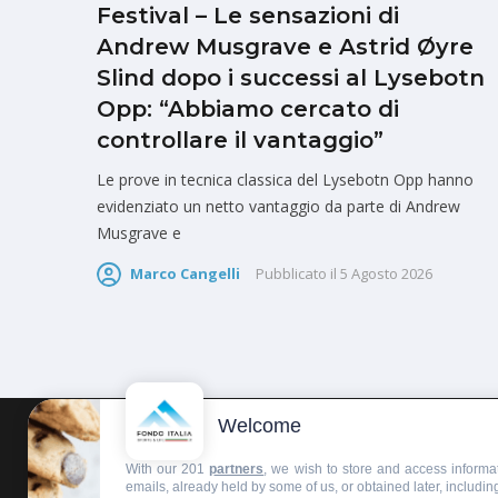
Festival – Le sensazioni di
Andrew Musgrave e Astrid Øyre
Slind dopo i successi al Lysebotn
Opp: “Abbiamo cercato di
controllare il vantaggio”
Le prove in tecnica classica del Lysebotn Opp hanno
evidenziato un netto vantaggio da parte di Andrew
Musgrave e
Marco Cangelli
Pubblicato il
5 Agosto 2026
Welcome
HOMEPAGE
REDAZIONE
INVIA UN COMUNICATO STAMPA
With our 201
partners
, we wish to store and access informat
emails, already held by some of us, or obtained later, including