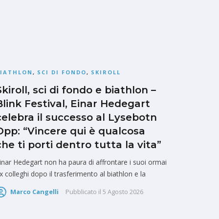
BIATHLON
,
SCI DI FONDO
,
SKIROLL
Skiroll, sci di fondo e biathlon –
Blink Festival, Einar Hedegart
celebra il successo al Lysebotn
Opp: “Vincere qui è qualcosa
che ti porti dentro tutta la vita”
inar Hedegart non ha paura di affrontare i suoi ormai
x colleghi dopo il trasferimento al biathlon e la
Marco Cangelli
Pubblicato il
5 Agosto 2026