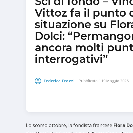
Sci di fondo – Vin
Vittoz fa il punto 
situazione su Flor
Dolci: “Permango
ancora molti punt
interrogativi”
Federica Trozzi
Pubblicato il
19 Maggio 2026
Lo scorso ottobre, la fondista francese
Flora Do