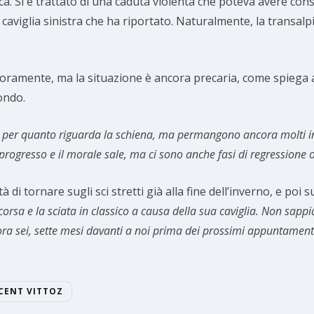
mpica. Si è trattato di una caduta violenta che poteva avere c
 caviglia sinistra che ha riportato. Naturalmente, la transal
lioramente, ma la situazione è ancora precaria, come spiega
ondo.
to per quanto riguarda la schiena, ma permangono ancora molti inte
progresso e il morale sale, ma ci sono anche fasi di regressione o
 di tornare sugli sci stretti già alla fine dell’inverno, e poi s
 corsa e la sciata in classico a causa della sua caviglia. Non sap
a sei, sette mesi davanti a noi prima dei prossimi appuntamenti 
CENT VITTOZ