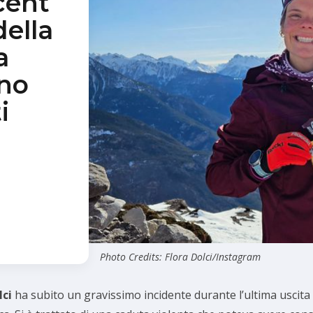
cent
della
a
no
i
Photo Credits: Flora Dolci/Instagram
lci
ha subito un gravissimo incidente durante l’ultima uscita