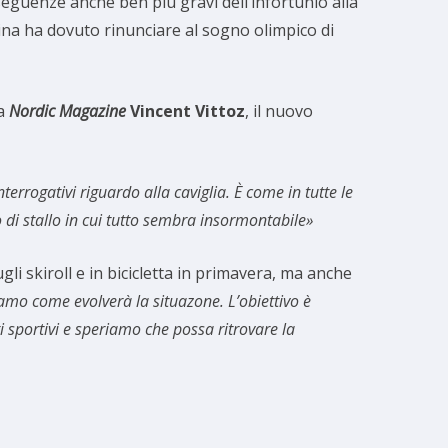
onseguenze anche ben più gravi dell’infortunio alla
pina ha dovuto rinunciare al sogno olimpico di
 a
Nordic Magazine
Vincent Vittoz
, il nuovo
rrogativi riguardo alla caviglia. È come in tutte le
 di stallo in cui tutto sembra insormontabile»
ugli skiroll e in bicicletta in primavera, ma anche
piamo come evolverà la situazone. L’obiettivo è
sportivi e speriamo che possa ritrovare la