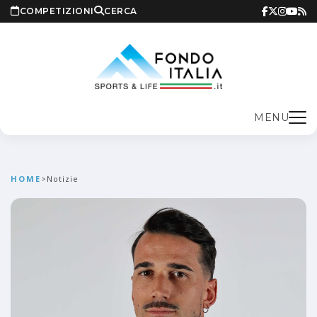
COMPETIZIONI
CERCA
MENU
HOME
>
Notizie