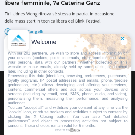
libera femminile, 7a Caterina Ganz
Tiril Udnes Weng ritrova sé stessa in patria, in occasione
della mass start in tecnica libera del Blink Festival.
Marco Cangelli
Pubblicato il
7 Agosto 2026
Welcome
With our 201
partners
, we wish to store and access information on
your devices (cookies, pixels in emails, etc.), combine and share
your personal data with our partners, whether collected on this
website or in our emails, already held by some of us, or obtained
later, including in other contexts.
Processing this data (identifiers, browsing, preferences, purchases,
loyalty programs, IP, postal addresses and emails, phone, precise
geolocation, etc.) allows developing and offering you services,
HOMEPAGE
REDAZIONE
INVIA UN COMUNICATO STAMPA
content, commercial offers and ads across your devices and
screens (including by email, post, SMS, phone, audio, and video),
PUBBLICITÀ
SCRIVI AL DIRETTORE
personalising them, measuring their performance, and analysing
audiences.
You can "accept all" and withdraw your consent at any time via the
"cookie" icon, or refuse trackers and activities subject to consent by
clicking the X Closing button. You can also "set detailed
preferences" and object to processing activities not subject to
Copyright © 2016 - 2025 ASD Fondo Italia - Partita Iva: IT 03855110049
consent. These choices remain valid for 6 months.
powered by
Privacy policy