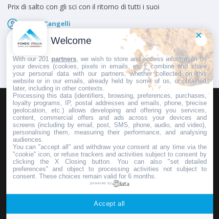
Prix di salto con gli sci con il ritorno di tutti i suoi
Marco Cangelli
Pubblicato il
6 Agosto 2026
Welcome
With our 201
partners
, we wish to store and access information on
your devices (cookies, pixels in emails, etc.), combine and share
your personal data with our partners, whether collected on this
website or in our emails, already held by some of us, or obtained
later, including in other contexts.
Processing this data (identifiers, browsing, preferences, purchases,
loyalty programs, IP, postal addresses and emails, phone, precise
geolocation, etc.) allows developing and offering you services,
HOMEPAGE
REDAZIONE
INVIA UN COMUNICATO STAMPA
content, commercial offers and ads across your devices and
screens (including by email, post, SMS, phone, audio, and video),
PUBBLICITÀ
SCRIVI AL DIRETTORE
personalising them, measuring their performance, and analysing
audiences.
You can "accept all" and withdraw your consent at any time via the
"cookie" icon, or refuse trackers and activities subject to consent by
clicking the X Closing button. You can also "set detailed
preferences" and object to processing activities not subject to
Copyright © 2016 - 2025 ASD Fondo Italia - Partita Iva: IT 03855110049
consent. These choices remain valid for 6 months.
powered by
Privacy policy
Accept all