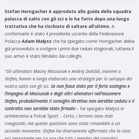
Stefan Horngacher è approdato alla guida della squadra
polacca di salto con gli sci e lo ha fatto dopo una lunga
trattativa che ha rischiato di saltare all’ultimo.
A
confermarlo è stato il presidente uscente della Federazione
Polacca
Adam Małysz
che ha spiegato come Horngacher abbia
già provveduto a svolgere i primi due raduni stagionali, tuttavia il
suo arrivo è stato blindato dai colleghi.
“Gli allenatori Maciej Maciusiak e Andrej Doležal, insieme a
Stefan, hanno a lungo elaborato una strategia per lo sviluppo del
nostro salto con gli sci.
Se non fosse stato per il forte sostegno e
l’impegno di Maciusiak e degli altri allenatori nell’assumere
Stefan, probabilmente il consiglio direttivo non avrebbe ceduto e il
contratto non sarebbe stato firmato
– ha spiegato Małysz in
un’intervista a Polsat Sport -.
Certo, i termini sono stati
rinegoziati, ma queste questioni sono state rimandate a un
secondo momento. Stefan ha chiaramente affermato che la cosa
più importante per lui era che tutti i membri del consiglio