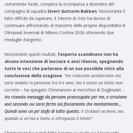
certamente facile, complice la scomparsa a dicembre del
compagno di squadra
Sivert Guttorm Bakken
. Nonostante il
lutto difficile da superare, il 34enne di Oslo ha deciso di
continuare affrontando al massimo delle proprie disponibilità le
Olimpiadi Invernali di Milano-Cortina 2026 ottenendo due
medaglie d’argento.
Nonostante questi risultati,
l’esperto scandinavo non ha
alcuna intenzione di lasciare e anzi rilancia, spegnendo
tutte le voci che parlavano di un suo possibile ritiro alla
conclusione della stagione
. “
Ho rilasciato un’intervista che
sarei andato in pensione tra tre anni, ma è uscito un titolo non
corretto
– ha spiegato Christiansen ai microfoni di Dagbladet -.
Ho ricevuto messaggi da persone preoccupate per me, e circolano
voci secondo cui sarei ferito sia fisicamente che mentalmente…
Quindi sono un po’ stufo di tutto questo.
Il clickbait va bene, ma
quando si arriva a tanto si oltrepassa il limite”.
Christiansen ha quindi fatto il punto su quale sia il traguardo