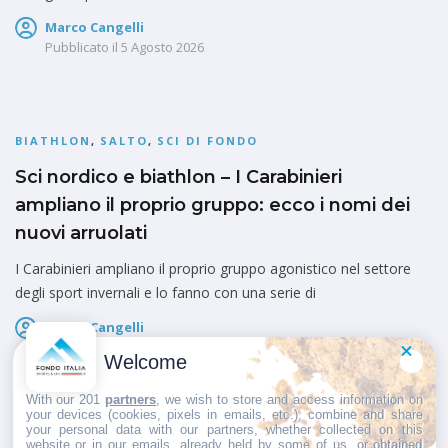
Marco Cangelli
Pubblicato il
5 Agosto 2026
BIATHLON
,
SALTO
,
SCI DI FONDO
Sci nordico e biathlon – I Carabinieri
ampliano il proprio gruppo: ecco i nomi dei
nuovi arruolati
I Carabinieri ampliano il proprio gruppo agonistico nel settore
degli sport invernali e lo fanno con una serie di
Marco Cangelli
Pubblicato il
5 Agosto 2026
Welcome
With our 201
partners
, we wish to store and access information on
your devices (cookies, pixels in emails, etc.), combine and share
your personal data with our partners, whether collected on this
website or in our emails, already held by some of us, or obtained