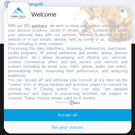
Marco Cangelli
Pubblicato il
7 Agosto 2026
Welcome
With our 201
partners
, we wish to store and access information on
your devices (cookies, pixels in emails, etc.), combine and share
your personal data with our partners, whether collected on this
website or in our emails, already held by some of us, or obtained
later, including in other contexts.
Processing this data (identifiers, browsing, preferences, purchases,
loyalty programs, IP, postal addresses and emails, phone, precise
geolocation, etc.) allows developing and offering you services,
HOMEPAGE
REDAZIONE
INVIA UN COMUNICATO STAMPA
content, commercial offers and ads across your devices and
screens (including by email, post, SMS, phone, audio, and video),
PUBBLICITÀ
SCRIVI AL DIRETTORE
personalising them, measuring their performance, and analysing
audiences.
You can "accept all" and withdraw your consent at any time via the
"cookie" icon, or refuse trackers and activities subject to consent by
clicking the X Closing button. You can also "set detailed
preferences" and object to processing activities not subject to
Copyright © 2016 - 2025 ASD Fondo Italia - Partita Iva: IT 03855110049
consent. These choices remain valid for 6 months.
powered by
Privacy policy
Accept all
Set your choices