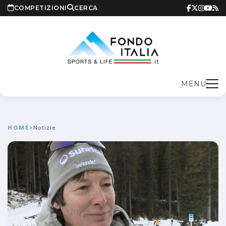
COMPETIZIONI
CERCA
MENU
HOME
>
Notizie