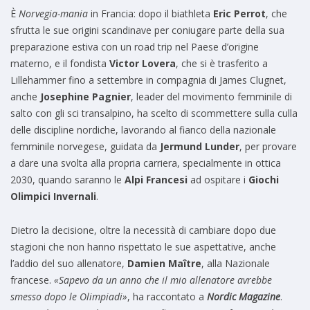
È
Norvegia-mania
in Francia: dopo il biathleta
Eric Perrot
, che
sfrutta le sue origini scandinave per coniugare parte della sua
preparazione estiva con un road trip nel Paese d’origine
materno, e il fondista
Victor Lovera
, che si è trasferito a
Lillehammer fino a settembre in compagnia di James Clugnet,
anche
Josephine Pagnier
, leader del movimento femminile di
salto con gli sci transalpino, ha scelto di scommettere sulla culla
delle discipline nordiche, lavorando al fianco della nazionale
femminile norvegese, guidata da
Jermund Lunder
, per provare
a dare una svolta alla propria carriera, specialmente in ottica
2030, quando saranno le
Alpi Francesi
ad ospitare i
Giochi
Olimpici Invernali
.
Dietro la decisione, oltre la necessità di cambiare dopo due
stagioni che non hanno rispettato le sue aspettative, anche
l’addio del suo allenatore,
Damien Maître
, alla Nazionale
francese.
«Sapevo da un anno che il mio allenatore avrebbe
smesso dopo le Olimpiadi»
, ha raccontato a
Nordic Magazine
.