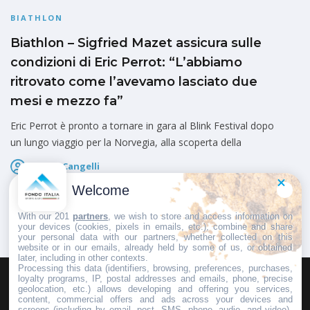
BIATHLON
Biathlon – Sigfried Mazet assicura sulle
condizioni di Eric Perrot: “L’abbiamo
ritrovato come l’avevamo lasciato due
mesi e mezzo fa”
Eric Perrot è pronto a tornare in gara al Blink Festival dopo
un lungo viaggio per la Norvegia, alla scoperta della
Marco Cangelli
Pubblicato il
6 Agosto 2026
Welcome
With our 201
partners
, we wish to store and access information on
your devices (cookies, pixels in emails, etc.), combine and share
your personal data with our partners, whether collected on this
website or in our emails, already held by some of us, or obtained
later, including in other contexts.
Processing this data (identifiers, browsing, preferences, purchases,
loyalty programs, IP, postal addresses and emails, phone, precise
geolocation, etc.) allows developing and offering you services,
HOMEPAGE
REDAZIONE
INVIA UN COMUNICATO STAMPA
content, commercial offers and ads across your devices and
screens (including by email, post, SMS, phone, audio, and video),