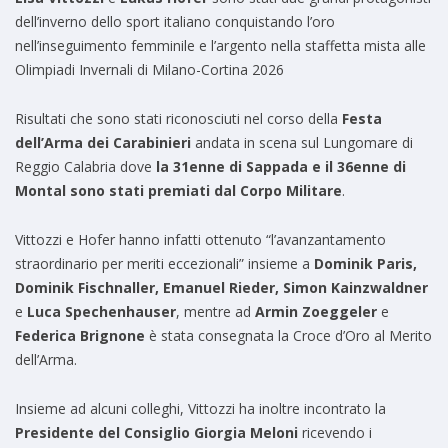
dell’inverno dello sport italiano conquistando l’oro
nell’inseguimento femminile e l’argento nella staffetta mista alle
Olimpiadi Invernali di Milano-Cortina 2026
Risultati che sono stati riconosciuti nel corso della
Festa
d
ell’Arma
d
ei Carabinieri
andata in scena sul Lungomare di
Reggio Calabria dove
la 31enne
d
i Sappa
d
a e il 36enne
d
i
Montal sono stati premiati
d
al Corpo Militare
.
Vittozzi e Hofer hanno infatti ottenuto “l’avanzantamento
straordinario per meriti eccezionali” insieme a
Dominik Paris,
Dominik Fischnaller, Emanuel Rieder, Simon Kainzwaldner
e
Luca Spechenhauser
, mentre ad
Armin Zoeggeler
e
Fe
d
erica Brignone
è stata consegnata la Croce d’Oro al Merito
dell’Arma.
Insieme ad alcuni colleghi, Vittozzi ha inoltre incontrato la
Presidente del Consiglio Giorgia Meloni
ricevendo i