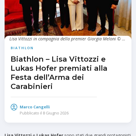
Lisa Vittozzi in compagnia della premier Giorgia Meloni © Profilo Instagram Lisa Vittozzi
BIATHLON
Biathlon – Lisa Vittozzi e
Lukas Hofer premiati alla
Festa dell’Arma dei
Carabinieri
Marco Cangelli
Pubblicato il
8 Giugno 2026
Lisa Vittozzi
e
Lukas Hofer
sono stati due grandi protagonisti