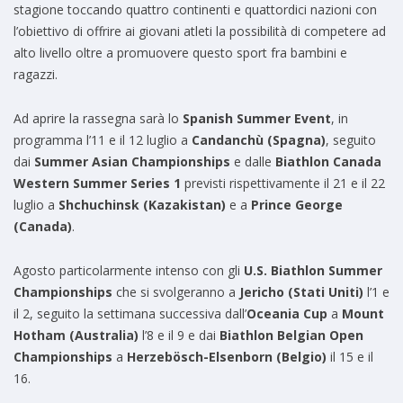
stagione toccando quattro continenti e quattordici nazioni con
l’obiettivo di offrire ai giovani atleti la possibilità di competere ad
alto livello oltre a promuovere questo sport fra bambini e
ragazzi.
Ad aprire la rassegna sarà lo
Spanish Summer Event
, in
programma l’11 e il 12 luglio a
Candanchù (Spagna)
, seguito
dai
Summer Asian Championships
e dalle
Biathlon Canada
Western Summer Series 1
previsti rispettivamente il 21 e il 22
luglio a
Shchuchinsk (Kazakistan)
e a
Prince George
(Canada)
.
Agosto particolarmente intenso con gli
U.S. Biathlon Summer
Championships
che si svolgeranno a
Jericho (Stati Uniti)
l’1 e
il 2, seguito la settimana successiva dall’
Oceania Cup
a
Mount
Hotham (Australia)
l’8 e il 9 e dai
Biathlon Belgian Open
Championships
a
Herzebösch-Elsenborn (Belgio)
il 15 e il
16.