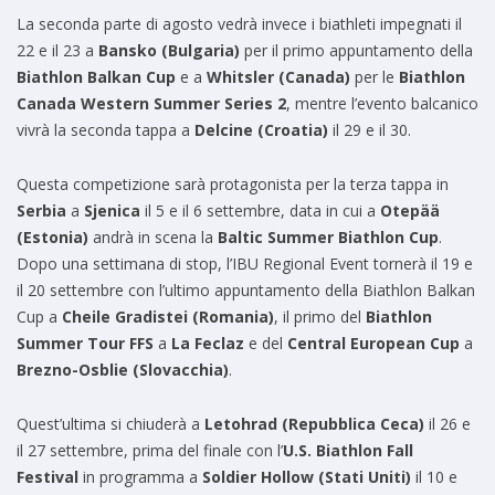
La seconda parte di agosto vedrà invece i biathleti impegnati il
22 e il 23 a
Bansko (Bulgaria)
per il primo appuntamento della
Biathlon Balkan Cup
e a
Whitsler (Canada)
per le
Biathlon
Canada Western Summer Series 2
, mentre l’evento balcanico
vivrà la seconda tappa a
Delcine (Croatia)
il 29 e il 30.
Questa competizione sarà protagonista per la terza tappa in
Serbia
a
Sjenica
il 5 e il 6 settembre, data in cui a
Otepää
(Estonia)
andrà in scena la
Baltic Summer Biathlon Cup
.
Dopo una settimana di stop, l’IBU Regional Event tornerà il 19 e
il 20 settembre con l’ultimo appuntamento della Biathlon Balkan
Cup a
Cheile Gradistei (Romania)
, il primo del
Biathlon
Summer Tour FFS
a
La Feclaz
e del
Central European Cup
a
Brezno-Osblie (Slovacchia)
.
Quest’ultima si chiuderà a
Letohrad (Repubblica Ceca)
il 26 e
il 27 settembre, prima del finale con l’
U.S. Biathlon Fall
Festival
in programma a
Soldier Hollow (Stati Uniti)
il 10 e