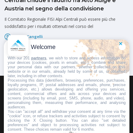
Centrali chiude il raduno fra Alto Adige e
Austria nel segno della condivisione
Il Comitato Regionale FISI Alpi Centrali può essere più che
soddisfatto per i risultati ottenuti nel corso del
Marco Cangelli
Pubblicato il
6 Agosto 2026
Welcome
With our 201
partners
, we wish to store and access information on
your devices (cookies, pixels in emails, etc.), combine and share
your personal data with our partners, whether collected on this
website or in our emails, already held by some of us, or obtained
later, including in other contexts.
Processing this data (identifiers, browsing, preferences, purchases,
loyalty programs, IP, postal addresses and emails, phone, precise
geolocation, etc.) allows developing and offering you services,
HOMEPAGE
REDAZIONE
INVIA UN COMUNICATO STAMPA
content, commercial offers and ads across your devices and
screens (including by email, post, SMS, phone, audio, and video),
PUBBLICITÀ
SCRIVI AL DIRETTORE
personalising them, measuring their performance, and analysing
audiences.
You can "accept all" and withdraw your consent at any time via the
"cookie" icon, or refuse trackers and activities subject to consent by
clicking the X Closing button. You can also "set detailed
preferences" and object to processing activities not subject to
Copyright © 2016 - 2025 ASD Fondo Italia - Partita Iva: IT 03855110049
consent. These choices remain valid for 6 months.