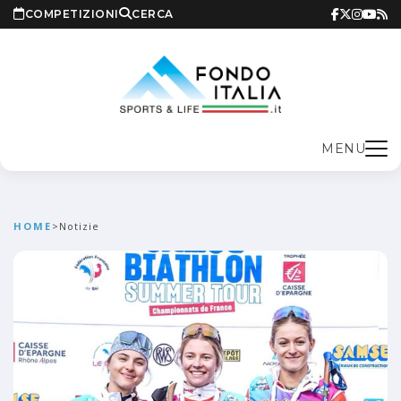
COMPETIZIONI
CERCA
MENU
HOME
>
Notizie