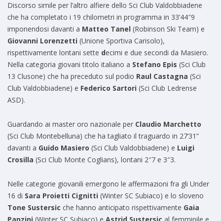
Discorso simile per l’altro alfiere dello Sci Club Valdobbiadene
che ha completato i 19 chilometri in programma in 33’44″9
imponendosi davanti a
Matteo Tanel
(Robinson Ski Team) e
Giovanni Lorenzetti
(Unione Sportiva Carisolo),
rispettivamente lontani sette
d
ecimi e due secondi da Masiero.
Nella categoria giovani titolo italiano a
Stefano Epis
(Sci Club
13 Clusone) che ha preceduto sul podio
Raul Castagna
(Sci
Club Valdobbiadene) e
Federico Sartori
(Sci Club Ledrense
ASD).
Guardando ai master oro nazionale per
Claudio Marchetto
(Sci Club Montebelluna) che ha tagliato il traguardo in 27’31”
davanti a
Guido Masiero
(Sci Club Valdobbiadene) e
Luigi
Crosilla
(Sci Club Monte Coglians), lontani 2″7 e 3″3.
Nelle categorie giovanili emergono le affermazioni fra gli Under
16 di
Sara Proietti Cignitti
(Winter SC Subiaco) e lo sloveno
Tone Sustersic
che hanno anticipato rispettivamente
Gaia
Panzini
(Winter SC Subiaco) e
Astrid Sustersic
al femminile e