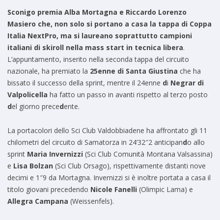
Sconigo premia Alba Mortagna e Riccardo Lorenzo
Masiero che, non solo si portano a casa la tappa di Coppa
Italia NextPro, ma si laureano soprattutto campioni
italiani di skiroll nella mass start in tecnica libera
.
L’appuntamento, inserito nella seconda tappa del circuito
nazionale, ha premiato la
25enne di Santa Giustina
che ha
bissato il successo della sprint, mentre il 24enne
d
i
Negrar di
Valpolicella
ha fatto un passo in avanti rispetto al terzo posto
d
el giorno prece
d
ente.
La portacolori dello Sci Club Valdobbiadene ha affrontato gli 11
chilometri del circuito di Samatorza in 24’32″2 anticipan
d
o allo
sprint
Maria Invernizzi
(Sci Club Comunità Montana Valsassina)
e
Lisa Bolzan
(Sci Club Orsago), rispettivamente distanti nove
decimi e 1″9 da Mortagna. Invernizzi si è inoltre portata a casa il
titolo giovani precedendo
Nicole Fanelli
(Olimpic Lama) e
Allegra Campana
(Weissenfels).