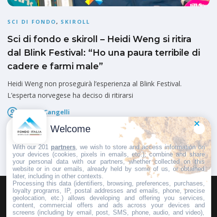
SCI DI FONDO
,
SKIROLL
Sci di fondo e skiroll – Heidi Weng si ritira
dal Blink Festival: “Ho una paura terribile di
cadere e farmi male”
Heidi Weng non proseguirà l’esperienza al Blink Festival.
L’esperta norvegese ha deciso di ritirarsi
Marco Cangelli
Pubblicato il
7 Agosto 2026
Welcome
With our 201
partners
, we wish to store and access information on
your devices (cookies, pixels in emails, etc.), combine and share
your personal data with our partners, whether collected on this
website or in our emails, already held by some of us, or obtained
later, including in other contexts.
Processing this data (identifiers, browsing, preferences, purchases,
loyalty programs, IP, postal addresses and emails, phone, precise
geolocation, etc.) allows developing and offering you services,
HOMEPAGE
REDAZIONE
INVIA UN COMUNICATO STAMPA
content, commercial offers and ads across your devices and
screens (including by email, post, SMS, phone, audio, and video),
PUBBLICITÀ
SCRIVI AL DIRETTORE