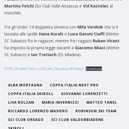
Martino Folchi
(Sci Club Valle Anzasca) e
Vid Kastelec
al
maschile.
Fra gli Under 14 doppietta slovena con
Mila Verdnik
che si è
lasciata alle spalle
Hana Kuralt
e
Luna Daruni Ciaffi
(Winter
SC Subiaco) fra le ragazze, mentre fra i ragazzi
Ruben Virant
ha imposto la propria legge davanti a
Giacomo Miaci
(Winter
SC Subiaco) e
Ian Tretiach
(SS Mladina).
57797_CPI NEXT PRO e CITA_MS_Classifica UFFICIALE
Download
ALBA MORTAGNA
COPPA ITALIA NEXT PRO
COPPA ITALIA SKIROLL
GIOVANNI LORENZETTI
LISA BOLZAN
MARIA INVERNIZZI
MATTEO TANEL
RICCARDO LORENZO MASIERO
ROBINSON SKI TEAM
SCI CLUB ORSAGO
SCI CLUB VALDOBBIADENE
SKIROLL