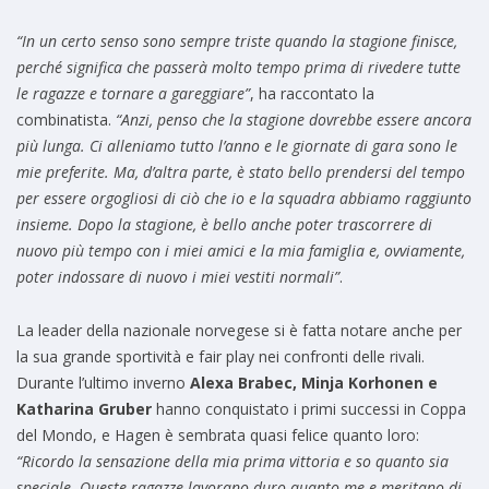
“In un certo senso sono sempre triste quando la stagione finisce,
perché significa che passerà molto tempo prima di rivedere tutte
le ragazze e tornare a gareggiare”
, ha raccontato la
combinatista.
“Anzi, penso che la stagione dovrebbe essere ancora
più lunga. Ci alleniamo tutto l’anno e le giornate di gara sono le
mie preferite. Ma, d’altra parte, è stato bello prendersi del tempo
per essere orgogliosi di ciò che io e la squadra abbiamo raggiunto
insieme. Dopo la stagione, è bello anche poter trascorrere di
nuovo più tempo con i miei amici e la mia famiglia e, ovviamente,
poter indossare di nuovo i miei vestiti normali”
.
La leader della nazionale norvegese si è fatta notare anche per
la sua grande sportività e fair play nei confronti delle rivali.
Durante l’ultimo inverno
Alexa Brabec, Minja Korhonen e
Katharina Gruber
hanno conquistato i primi successi in Coppa
del Mondo, e Hagen è sembrata quasi felice quanto loro:
“Ricordo la sensazione della mia prima vittoria e so quanto sia
speciale. Queste ragazze lavorano duro quanto me e meritano di