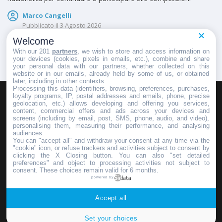
Marco Cangelli
Pubblicato il
3 Agosto 2026
Welcome
With our 201
partners
, we wish to store and access information on
your devices (cookies, pixels in emails, etc.), combine and share
your personal data with our partners, whether collected on this
website or in our emails, already held by some of us, or obtained
later, including in other contexts.
Processing this data (identifiers, browsing, preferences, purchases,
loyalty programs, IP, postal addresses and emails, phone, precise
geolocation, etc.) allows developing and offering you services,
HOMEPAGE
REDAZIONE
INVIA UN COMUNICATO STAMPA
content, commercial offers and ads across your devices and
screens (including by email, post, SMS, phone, audio, and video),
PUBBLICITÀ
SCRIVI AL DIRETTORE
personalising them, measuring their performance, and analysing
audiences.
You can "accept all" and withdraw your consent at any time via the
"cookie" icon, or refuse trackers and activities subject to consent by
clicking the X Closing button. You can also "set detailed
preferences" and object to processing activities not subject to
Copyright © 2016 - 2025 ASD Fondo Italia - Partita Iva: IT 03855110049
consent. These choices remain valid for 6 months.
powered by
Privacy policy
Accept all
Set your choices