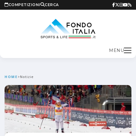
COMPETIZIONI
CERCA
MENU
HOME
>
Notizie