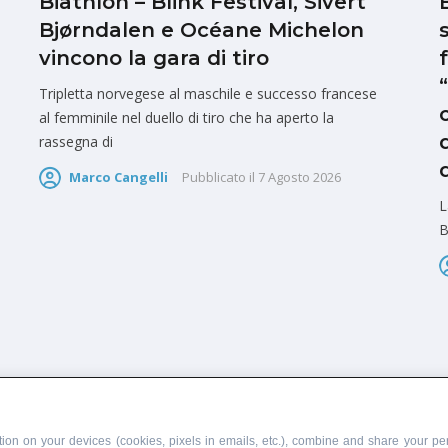
Biathlon – Blink Festival, Sivert
Bjørndalen e Océane Michelon
vincono la gara di tiro
Tripletta norvegese al maschile e successo francese
al femminile nel duello di tiro che ha aperto la
rassegna di
Marco Cangelli
Pubblicato il
7 Agosto 2026
L
B
PUBBLICITÀ
SCRIVI AL DIRETTORE
ion on your devices (cookies, pixels in emails, etc.), combine and share your per