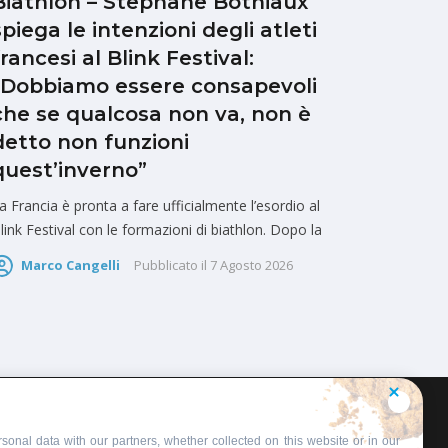
Biathlon – Stephane Bothiaux
spiega le intenzioni degli atleti
francesi al Blink Festival:
“Dobbiamo essere consapevoli
che se qualcosa non va, non è
detto non funzioni
quest’inverno”
a Francia è pronta a fare ufficialmente l’esordio al
link Festival con le formazioni di biathlon. Dopo la
Marco Cangelli
Pubblicato il
7 Agosto 2026
sonal data with our partners, whether collected on this website or in our