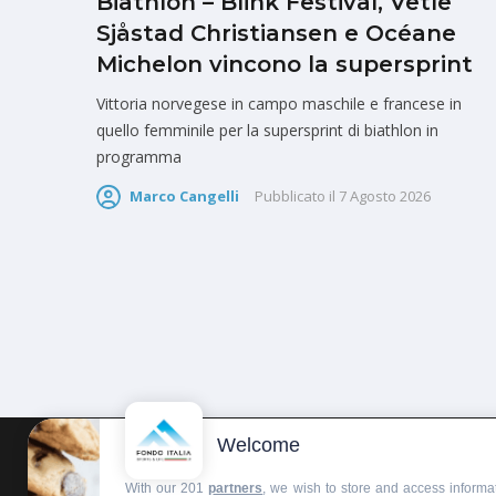
Biathlon – Blink Festival, Vetle
Sjåstad Christiansen e Océane
Michelon vincono la supersprint
Vittoria norvegese in campo maschile e francese in
quello femminile per la supersprint di biathlon in
programma
Marco Cangelli
Pubblicato il
7 Agosto 2026
Welcome
HOMEPAGE
REDAZIONE
INVIA UN COMUNICATO STAMPA
With our 201
partners
, we wish to store and access informat