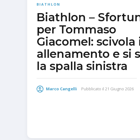
BIATHLON
Biathlon – Sfortu
per Tommaso
Giacomel: scivola 
allenamento e si 
la spalla sinistra
Marco Cangelli
Pubblicato il
21 Giugno 2026