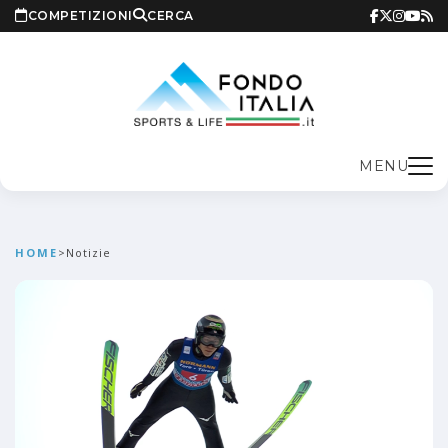
COMPETIZIONI
CERCA
MENU
HOME
>
Notizie