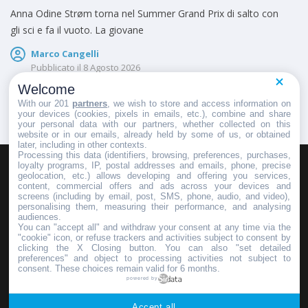
Anna Odine Strøm torna nel Summer Grand Prix di salto con
gli sci e fa il vuoto. La giovane
Marco Cangelli
Pubblicato il
8 Agosto 2026
Welcome
With our 201
partners
, we wish to store and access information on
your devices (cookies, pixels in emails, etc.), combine and share
your personal data with our partners, whether collected on this
website or in our emails, already held by some of us, or obtained
later, including in other contexts.
Processing this data (identifiers, browsing, preferences, purchases,
loyalty programs, IP, postal addresses and emails, phone, precise
geolocation, etc.) allows developing and offering you services,
HOMEPAGE
REDAZIONE
INVIA UN COMUNICATO STAMPA
content, commercial offers and ads across your devices and
screens (including by email, post, SMS, phone, audio, and video),
PUBBLICITÀ
SCRIVI AL DIRETTORE
personalising them, measuring their performance, and analysing
audiences.
You can "accept all" and withdraw your consent at any time via the
"cookie" icon, or refuse trackers and activities subject to consent by
clicking the X Closing button. You can also "set detailed
preferences" and object to processing activities not subject to
Copyright © 2016 - 2025 ASD Fondo Italia - Partita Iva: IT 03855110049
consent. These choices remain valid for 6 months.
powered by
Privacy policy
Accept all