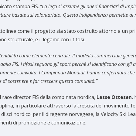
nicato stampa FIS.
“La lega si assume gli oneri finanziari di im
trutture basate sul volontariato. Questa indipendenza permette al 
tolinea come il progetto sia stato costruito attorno a un prin
one strutturale, e il legame con i tifosi.
enibilità come elemento centrale. Il modello commerciale genera
alla FIS. I tifosi seguono gli sport perché si identificano con gli 
amente coinvolta. I Campionati Mondiali hanno confermato che la 
e di sostenere e far crescere questa comunità.”
Il race director FIS della combinata nordica,
Lasse Ottesen
,
ciplina, in particolare attraverso la crescita del movimento 
di sci nordico; per il diregente norvegese, la Velocity Ski
rumenti di promozione e comunicazione.