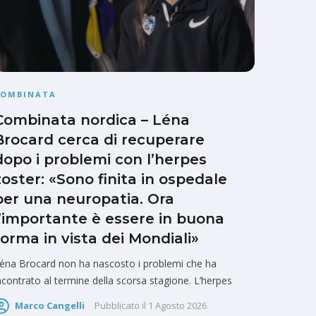
COMBINATA
Combinata nordica – Léna
Brocard cerca di recuperare
dopo i problemi con l’herpes
zoster: «Sono finita in ospedale
per una neuropatia. Ora
l’importante è essere in buona
forma in vista dei Mondiali»
éna Brocard non ha nascosto i problemi che ha
ncontrato al termine della scorsa stagione. L’herpes
Marco Cangelli
Pubblicato il
1 Agosto 2026