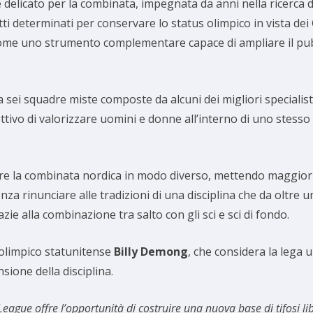
elicato per la combinata, impegnata da anni nella ricerca di
i determinati per conservare lo status olimpico in vista dei
ì come uno strumento complementare capace di ampliare il p
 a sei squadre miste composte da alcuni dei migliori specia
ettivo di valorizzare uomini e donne all’interno di uno stess
are la combinata nordica in modo diverso, mettendo maggiorme
enza rinunciare alle tradizioni di una disciplina che da oltre
ie alla combinazione tra salto con gli sci e sci di fondo.
e olimpico statunitense
Billy Demong
, che considera la lega
sione della disciplina.
 League offre l’opportunità di costruire una nuova base di tifosi l