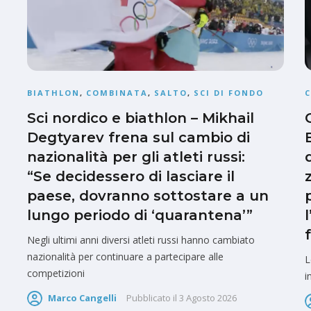
BIATHLON
,
COMBINATA
,
SALTO
,
SCI DI FONDO
Sci nordico e biathlon – Mikhail
Degtyarev frena sul cambio di
nazionalità per gli atleti russi:
“Se decidessero di lasciare il
paese, dovranno sottostare a un
lungo periodo di ‘quarantena’”
Negli ultimi anni diversi atleti russi hanno cambiato
nazionalità per continuare a partecipare alle
L
competizioni
i
Marco Cangelli
Pubblicato il
3 Agosto 2026