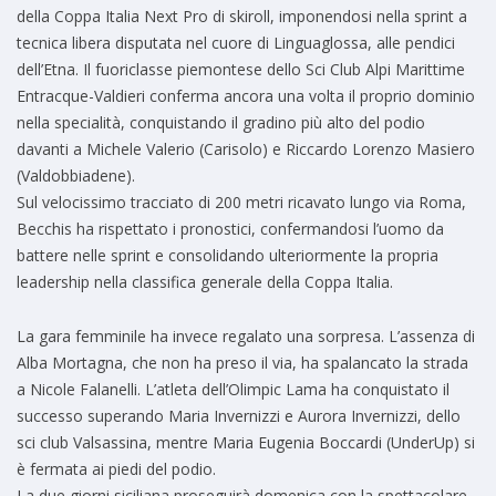
della Coppa Italia Next Pro di skiroll, imponendosi nella sprint a
tecnica libera disputata nel cuore di Linguaglossa, alle pendici
dell’Etna. Il fuoriclasse piemontese dello Sci Club Alpi Marittime
Entracque-Valdieri conferma ancora una volta il proprio dominio
nella specialità, conquistando il gradino più alto del podio
davanti a Michele Valerio (Carisolo) e Riccardo Lorenzo Masiero
(Valdobbiadene).
Sul velocissimo tracciato di 200 metri ricavato lungo via Roma,
Becchis ha rispettato i pronostici, confermandosi l’uomo da
battere nelle sprint e consolidando ulteriormente la propria
leadership nella classifica generale della Coppa Italia.
La gara femminile ha invece regalato una sorpresa. L’assenza di
Alba Mortagna, che non ha preso il via, ha spalancato la strada
a Nicole Falanelli. L’atleta dell’Olimpic Lama ha conquistato il
successo superando Maria Invernizzi e Aurora Invernizzi, dello
sci club Valsassina, mentre Maria Eugenia Boccardi (UnderUp) si
è fermata ai piedi del podio.
La due giorni siciliana proseguirà domenica con la spettacolare