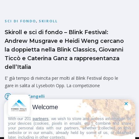
SCI DI FONDO
,
SKIROLL
Skiroll e sci di fondo – Blink Festival:
Andrew Musgrave e Heidi Weng cercano
la doppietta nella Blink Classics, Giovanni
Ticcò e Caterina Ganz a rappresentanza
dell’Italia
E’ già tempo di rivincita per molti al Blink Festival dopo le
gare in salita al Lysebotn Opp. La competizione
Marco Cangelli
Pubblicato il
6 Agosto 2026
Welcome
With our 201
partners
, we wish to store and access information on
your devices (cookies, pixels in emails, etc.), combine and share
your personal data with our partners, whether collected on this
website or in our emails, already held by some of us, or obtained
later, including in other contexts.