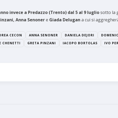
nno invece a Predazzo (Trento) dal 5 al 9 luglio
sotto la 
Pinzani, Anna Senoner
e
Giada Delugan
a cui si aggreghe
DREA CECON
ANNA SENONER
DANIELA DEJORI
DOMENIC
E CHENETTI
GRETA PINZANI
IACOPO BORTOLAS
IVO PE