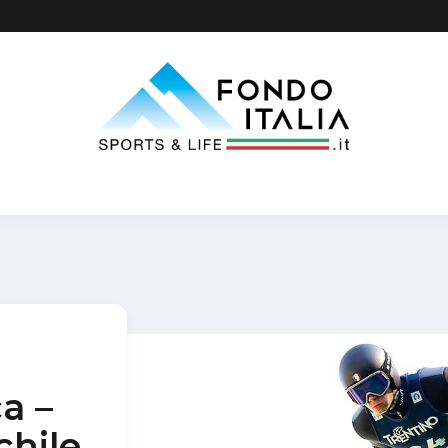
a –
chile