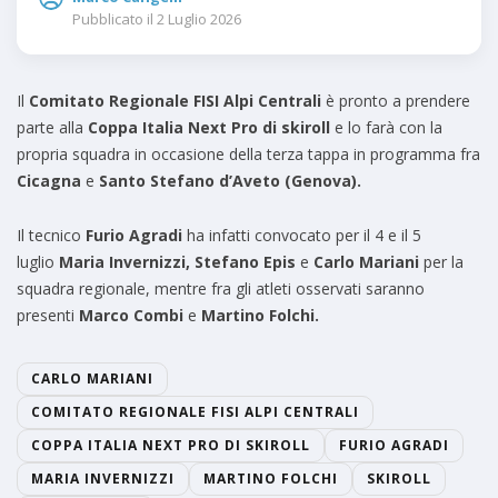
Pubblicato il
2 Luglio 2026
Il
Comitato Regionale FISI Alpi Centrali
è pronto a prendere
parte alla
Coppa Italia Next Pro
d
i skiroll
e lo farà con la
propria squadra in occasione della terza tappa in programma fra
Cicagna
e
Santo Stefano
d
’Aveto (Genova).
Il tecnico
Furio Agradi
ha infatti convocato per il 4 e il 5
luglio
Maria Invernizzi, Stefano Epis
e
Carlo Mariani
per la
squadra regionale, mentre fra gli atleti osservati saranno
presenti
Marco Combi
e
Martino Folchi.
CARLO MARIANI
COMITATO REGIONALE FISI ALPI CENTRALI
COPPA ITALIA NEXT PRO DI SKIROLL
FURIO AGRADI
MARIA INVERNIZZI
MARTINO FOLCHI
SKIROLL