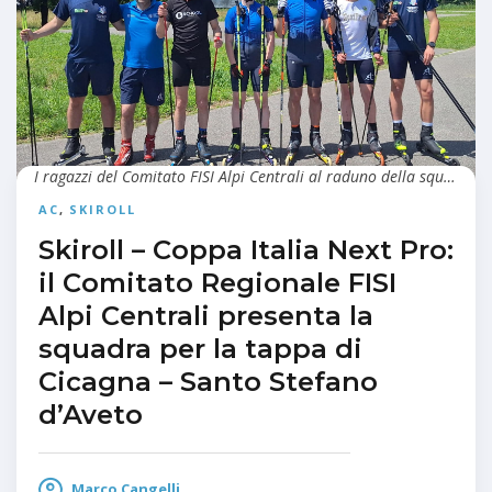
I ragazzi del Comitato FISI Alpi Centrali al raduno della squadra skiroll © FISI Alpi Centrali
AC
,
SKIROLL
Skiroll – Coppa Italia Next Pro:
il Comitato Regionale FISI
Alpi Centrali presenta la
squadra per la tappa di
Cicagna – Santo Stefano
d’Aveto
Marco Cangelli