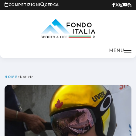
COMPETIZIONI
CERCA
MENU
HOME
>
Notizie