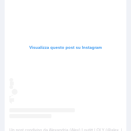
Visualizza questo post su Instagram
Un post condiviso da Alexandria (Alex) Loutitt | OLY (@alex_loutitt