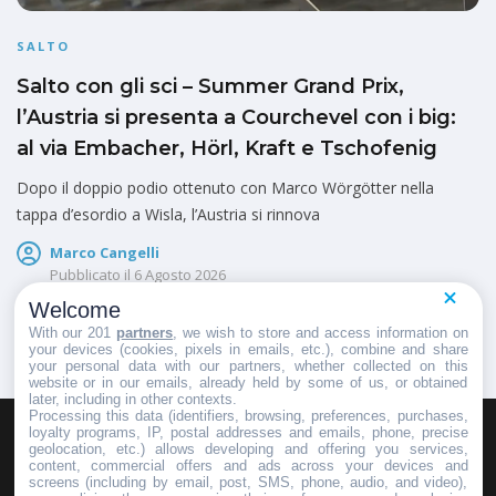
SALTO
Salto con gli sci – Summer Grand Prix,
l’Austria si presenta a Courchevel con i big:
al via Embacher, Hörl, Kraft e Tschofenig
Dopo il doppio podio ottenuto con Marco Wörgötter nella
tappa d’esordio a Wisla, l’Austria si rinnova
Marco Cangelli
Pubblicato il
6 Agosto 2026
Welcome
With our 201
partners
, we wish to store and access information on
your devices (cookies, pixels in emails, etc.), combine and share
your personal data with our partners, whether collected on this
website or in our emails, already held by some of us, or obtained
later, including in other contexts.
Processing this data (identifiers, browsing, preferences, purchases,
loyalty programs, IP, postal addresses and emails, phone, precise
geolocation, etc.) allows developing and offering you services,
HOMEPAGE
REDAZIONE
INVIA UN COMUNICATO STAMPA
content, commercial offers and ads across your devices and
screens (including by email, post, SMS, phone, audio, and video),
PUBBLICITÀ
SCRIVI AL DIRETTORE