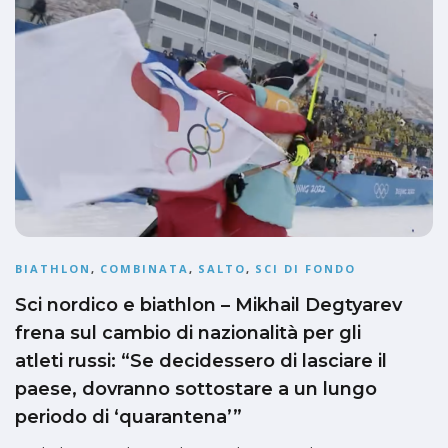
BIATHLON
,
COMBINATA
,
SALTO
,
SCI DI FONDO
Sci nordico e biathlon – Mikhail Degtyarev
frena sul cambio di nazionalità per gli
atleti russi: “Se decidessero di lasciare il
paese, dovranno sottostare a un lungo
periodo di ‘quarantena’”