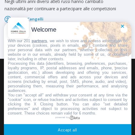
Negli ultimi anni diversi atleti russi hanno cambiato
nazionalità per continuare a partecipare alle competizioni
Marco Cangelli
Pubblicato il
3 Agosto 2026
Welcome
With our 201
partners
, we wish to store and access information on
your devices (cookies, pixels in emails, etc.), combine and share
your personal data with our partners, whether collected on this
website or in our emails, already held by some of us, or obtained
later, including in other contexts.
Processing this data (identifiers, browsing, preferences, purchases,
loyalty programs, IP, postal addresses and emails, phone, precise
geolocation, etc.) allows developing and offering you services,
HOMEPAGE
REDAZIONE
INVIA UN COMUNICATO STAMPA
content, commercial offers and ads across your devices and
screens (including by email, post, SMS, phone, audio, and video),
PUBBLICITÀ
SCRIVI AL DIRETTORE
personalising them, measuring their performance, and analysing
audiences.
You can "accept all" and withdraw your consent at any time via the
"cookie" icon, or refuse trackers and activities subject to consent by
clicking the X Closing button. You can also "set detailed
preferences" and object to processing activities not subject to
Copyright © 2016 - 2025 ASD Fondo Italia - Partita Iva: IT 03855110049
consent. These choices remain valid for 6 months.
powered by
Privacy policy
Accept all