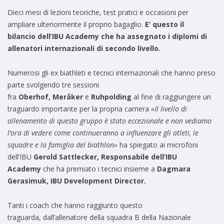
Dieci mesi di lezioni teoriche, test pratici e occasioni per
ampliare ulteriormente il proprio bagaglio.
E’ questo il
bilancio
d
ell’IBU Aca
d
emy che ha assegnato i
d
iplomi
d
i
allenatori internazionali
d
i secon
d
o livello.
Numerosi gli ex biathleti e tecnici internazionali che hanno preso
parte svolgendo tre sessioni
fra
Oberhof, Meråker
e
Ruhpolding
al fine di raggiungere un
traguardo importante per la propria carriera
«Il livello di
allenamento di questo gruppo è stato eccezionale e non vediamo
l’ora di vedere come continueranno a influenzare gli atleti, le
squadre e la famiglia del biathlon»
ha spiegato ai microfoni
dell’IBU
Gerold Sattlecker, Responsabile dell’IBU
Academy
che ha premiato i tecnici insieme a
Dagmara
Gerasimuk, IBU Development Director.
Tanti i coach che hanno raggiunto questo
traguarda, dall’allenatore della squadra B della Nazionale