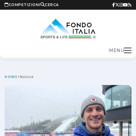
COMPETIZIONI
CERCA
MENU
HOME
>
Notizie