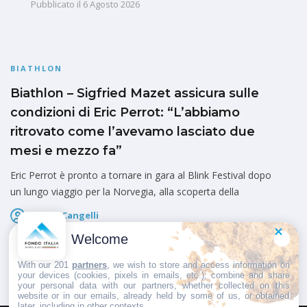
Pubblicato il
6 Agosto 2026
BIATHLON
Biathlon – Sigfried Mazet assicura sulle
condizioni di Eric Perrot: “L’abbiamo
ritrovato come l’avevamo lasciato due
mesi e mezzo fa”
Eric Perrot è pronto a tornare in gara al Blink Festival dopo
un lungo viaggio per la Norvegia, alla scoperta della
Marco Cangelli
Pubblicato il
6 Agosto 2026
Welcome
With our 201
partners
, we wish to store and access information on
your devices (cookies, pixels in emails, etc.), combine and share
your personal data with our partners, whether collected on this
website or in our emails, already held by some of us, or obtained
later, including in other contexts.