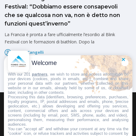
Festival: “Dobbiamo essere consapevoli
che se qualcosa non va, non è detto non
funzioni quest’inverno”
La Francia è pronta a fare ufficialmente l’esordio al Blink
Festival con le formazioni di biathlon. Dopo la
Marco Cangelli
Pubblicato il
7 Agosto 2026
Welcome
With our 201
partners
, we wish to store and access information on
your devices (cookies, pixels in emails, etc.), combine and share
your personal data with our partners, whether collected on this
website or in our emails, already held by some of us, or obtained
later, including in other contexts.
Processing this data (identifiers, browsing, preferences, purchases,
loyalty programs, IP, postal addresses and emails, phone, precise
geolocation, etc.) allows developing and offering you services,
HOMEPAGE
REDAZIONE
INVIA UN COMUNICATO STAMPA
content, commercial offers and ads across your devices and
screens (including by email, post, SMS, phone, audio, and video),
PUBBLICITÀ
SCRIVI AL DIRETTORE
personalising them, measuring their performance, and analysing
audiences.
You can "accept all" and withdraw your consent at any time via the
"cookie" icon, or refuse trackers and activities subject to consent by