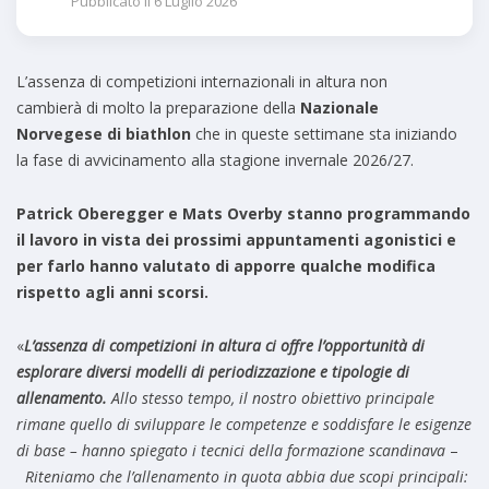
Pubblicato il
6 Luglio 2026
L’assenza di competizioni internazionali in altura non
cambierà di molto la preparazione della
Nazionale
Norvegese
d
i biathlon
che in queste settimane sta iniziando
la fase di avvicinamento alla stagione invernale 2026/27.
Patrick Oberegger e Mats Overby
stanno programman
d
o
il lavoro in vista
d
ei prossimi appuntamenti agonistici e
per farlo hanno valutato
d
i apporre qualche mo
d
ifica
rispetto agli anni scorsi.
«
L’assenza
d
i competizioni in altura
ci offre l’opportunità di
esplorare diversi modelli di periodizzazione e tipologie di
allenamento.
Allo stesso tempo, il nostro obiettivo principale
rimane quello di sviluppare le competenze e soddisfare le esigenze
di base
– hanno spiegato i tecnici
d
ella formazione scan
d
inava
–
Riteniamo che l’allenamento in quota abbia due scopi principali
: