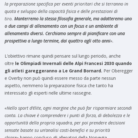
la
preparazione specifica per eventi prioritari che si terranno in
quota
e
sviluppo della capacità fisica e delle prestazioni di
tiro
.
Manterremo la stessa filosofia generale, ma adatteremo uno
o due campi di allenamento con un focus e un ambiente di
allenamento diversi. Cerchiamo sempre di pianificare con una
prospettiva a lungo termine, dai quattro agli otto anni
».
L’obiettivo rimane quindi pensare sul lungo periodo, anche
oltre
l
e Olimpia
d
i Invernali
d
elle Alpi Francesi 2030 quan
d
o
gli atleti gareggeranno a Le Gran
d
Bornar
d
.
Per Oberegger
e Overby non può quindi essere messo da parte nessun
aspetto, nemmeno la preparazione fisica che tanto ha
interessato gli esperti nelle ultime rassegne.
«
Nello sport d’élite, ogni margine che può far risparmiare secondi
conta. La chiave è comprendere i punti di forza, di debolezza e le
opportunità della propria squadra, per poi prendere decisioni
sensate basate su un’analisi costi-benefici e su priorità
chiare
»
hanno concluso gli allenatori della Norvegia.