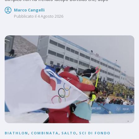
Marco Cangelli
Pubblicato il
4 Agosto 2026
BIATHLON
,
COMBINATA
,
SALTO
,
SCI DI FONDO