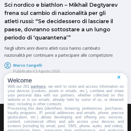
Sci nordico e biathlon – Mikhail Degtyarev
frena sul cambio di nazionalità per gli
atleti russi: “Se decidessero di lasciare il
paese, dovranno sottostare a un lungo
periodo di ‘quarantena’”
Negli ultimi anni diversi atleti russi hanno cambiato
nazionalità per continuare a partecipare alle competizioni
Marco Cangelli
Pubblicato il
3 Agosto 2026
Welcome
With our 201
partners
, we wish to store and access information on
your devices (cookies, pixels in emails, etc.), combine and share
your personal data with our partners, whether collected on this
website or in our emails, already held by some of us, or obtained
later, including in other contexts.
Processing this data (identifiers, browsing, preferences, purchases,
loyalty programs, IP, postal addresses and emails, phone, precise
geolocation, etc.) allows developing and offering you services,
HOMEPAGE
REDAZIONE
INVIA UN COMUNICATO STAMPA
content, commercial offers and ads across your devices and
screens (including by email, post, SMS, phone, audio, and video),
PUBBLICITÀ
SCRIVI AL DIRETTORE
personalising them, measuring their performance, and analysing