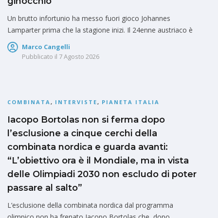
ginocchio
Un brutto infortunio ha messo fuori gioco Johannes
Lamparter prima che la stagione inizi. Il 24enne austriaco è
Marco Cangelli
Pubblicato il
7 Agosto 2026
COMBINATA
,
INTERVISTE
,
PIANETA ITALIA
Iacopo Bortolas non si ferma dopo
l’esclusione a cinque cerchi della
combinata nordica e guarda avanti:
“L’obiettivo ora è il Mondiale, ma in vista
delle Olimpiadi 2030 non escludo di poter
passare al salto”
L’esclusione della combinata nordica dal programma
olimpico non ha frenato Iacopo Bortolas che, dopo