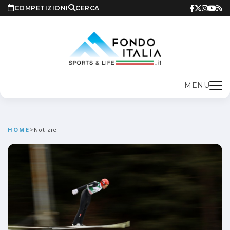
COMPETIZIONI
CERCA
MENU
HOME
>
Notizie