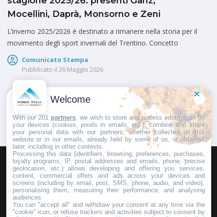
stagione 2025/26: presenti Ganz,
Mocellini, Daprà, Monsorno e Zeni
L’inverno 2025/2026 è destinato a rimanere nella storia per il
movimento degli sport invernali del Trentino. Concetto
Comunicato Stampa
Pubblicato il
26 Maggio 2026
Welcome
1
2
3
…
126
With our 201
partners
, we wish to store and access information on
your devices (cookies, pixels in emails, etc.), combine and share
your personal data with our partners, whether collected on this
website or in our emails, already held by some of us, or obtained
later, including in other contexts.
Processing this data (identifiers, browsing, preferences, purchases,
loyalty programs, IP, postal addresses and emails, phone, precise
geolocation, etc.) allows developing and offering you services,
HOMEPAGE
REDAZIONE
INVIA UN COMUNICATO STAMPA
content, commercial offers and ads across your devices and
screens (including by email, post, SMS, phone, audio, and video),
PUBBLICITÀ
SCRIVI AL DIRETTORE
personalising them, measuring their performance, and analysing
audiences.
You can "accept all" and withdraw your consent at any time via the
"cookie" icon, or refuse trackers and activities subject to consent by