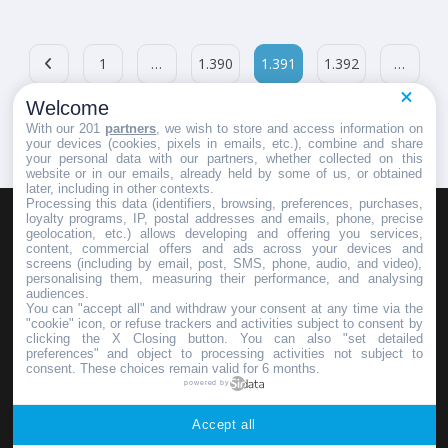
1
…
1.390
1.391
1.392
…
Welcome
1.429
With our 201
partners
, we wish to store and access information on
your devices (cookies, pixels in emails, etc.), combine and share
your personal data with our partners, whether collected on this
website or in our emails, already held by some of us, or obtained
later, including in other contexts.
Processing this data (identifiers, browsing, preferences, purchases,
loyalty programs, IP, postal addresses and emails, phone, precise
geolocation, etc.) allows developing and offering you services,
HOMEPAGE
REDAZIONE
INVIA UN COMUNICATO STAMPA
content, commercial offers and ads across your devices and
screens (including by email, post, SMS, phone, audio, and video),
PUBBLICITÀ
SCRIVI AL DIRETTORE
personalising them, measuring their performance, and analysing
audiences.
You can "accept all" and withdraw your consent at any time via the
"cookie" icon, or refuse trackers and activities subject to consent by
clicking the X Closing button. You can also "set detailed
preferences" and object to processing activities not subject to
Copyright © 2016 - 2025 ASD Fondo Italia - Partita Iva: IT 03855110049
consent. These choices remain valid for 6 months.
powered by
Privacy policy
Accept all