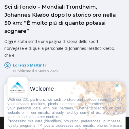
Sci di fondo – Mondiali Trondheim,
Johannes Klæbo dopo lo storico oro nella
50 km: “È molto più di quanto potessi
sognare”
Oggi è stata scritta una pagina di storia dello sport
norvegese e di quella personale di Johannes Høsflot Klæbo,
che è
Lorenzo Maltinti
Pubblicato il
8 Marzo 2025
Welcome
1
2
With our 201
partners
, we wish to store and access information on
your devices (cookies, pixels in emails, etc.), combine and share
your personal data with our partners, whether collected on this
website or in our emails, already held by some of us, or obtained
later, including in other contexts.
Processing this data (identifiers, browsing, preferences, purchases,
loyalty programs, IP, postal addresses and emails, phone, precise