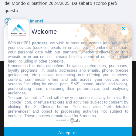
del Mondo di biathlon 2024/2025. Da sabato scorso però
questo
Marco Cimenti
Pubblicato il
23 Gennaio 2025
Welcome
With our 201
partners
, we wish to store and access information on
your devices (cookies, pixels in emails, etc.), combine and share
your personal data with our partners, whether collected on this
website or in our emails, already held by some of us, or obtained
later, including in other contexts.
Processing this data (identifiers, browsing, preferences, purchases,
loyalty programs, IP, postal addresses and emails, phone, precise
geolocation, etc.) allows developing and offering you services,
HOMEPAGE
REDAZIONE
INVIA UN COMUNICATO STAMPA
content, commercial offers and ads across your devices and
screens (including by email, post, SMS, phone, audio, and video),
PUBBLICITÀ
SCRIVI AL DIRETTORE
personalising them, measuring their performance, and analysing
audiences.
You can "accept all" and withdraw your consent at any time via the
"cookie" icon, or refuse trackers and activities subject to consent by
clicking the X Closing button. You can also "set detailed
preferences" and object to processing activities not subject to
Copyright © 2016 - 2025 ASD Fondo Italia - Partita Iva: IT 03855110049
consent. These choices remain valid for 6 months.
powered by
Privacy policy
Accept all