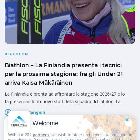
BIATHLON
Biathlon – La Finlandia presenta i tecnici
per la prossima stagione: fra gli Under 21
arriva Kaisa Mäkäräinen
La Finlandia è pronta ad affrontare la stagione 2026/27 e lo
fa presentando il nuovo staff della squadra di biathlon. La
Marco Cangelli
Pubblicato il
11 Giugno 2026
Welcome
With our 201
partners
, we wish to store and access information on
your devices (cookies, pixels in emails, etc.), combine and share