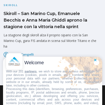
SKIROLL
Skiroll – San Marino Cup, Emanuele
Becchis e Anna Maria Ghiddi aprono la
stagione con la vittoria nella sprint
La stagione degli skiroll alza il proprio sipario con la San
Marino Cup, gara FIS andata in scena sul Monte Titano e che
ha
Marco Cangelli
Pubblicato il
23 Maggio 2026
Welcome
With our 201
partners
, we wish to store and access information on
your devices (cookies, pixels in emails, etc.), combine and share
your personal data with our partners, whether collected on this
website or in our emails, already held by some of us, or obtained
later, including in other contexts.
Processing this data (identifiers, browsing, preferences, purchases,
loyalty programs, IP, postal addresses and emails, phone, precise
geolocation, etc.) allows developing and offering you services,
HOMEPAGE
REDAZIONE
INVIA UN COMUNICATO STAMPA
content, commercial offers and ads across your devices and
screens (including by email, post, SMS, phone, audio, and video),
PUBBLICITÀ
SCRIVI AL DIRETTORE