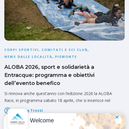
CORPI SPORTIVI, COMITATI E SCI CLUB
,
NEWS DALLE LOCALITÀ
,
PIEMONTE
ALOBA 2026, sport e solidarietà a
Entracque: programma e obiettivi
dell’evento benefico
Si rinnova anche quest’anno con l’edizione 2026 la ALOBA
Race, in programma sabato 18 aprile, che si inserisce nel
Federica Trozzi
Pubblicato il
10 Aprile 2026
Welcome