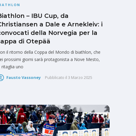
BIATHLON
Biathlon – IBU Cup, da
Christiansen a Dale e Arnekleiv: i
convocati della Norvegia per la
tappa di Otepää
on il ritorno della Coppa del Mondo di biathlon, che
ei prossimi giorni sarà protagonista a Nove Mesto,
i ritaglia uno
Fausto Vassoney
Pubblicato il
3 Marzo 2025