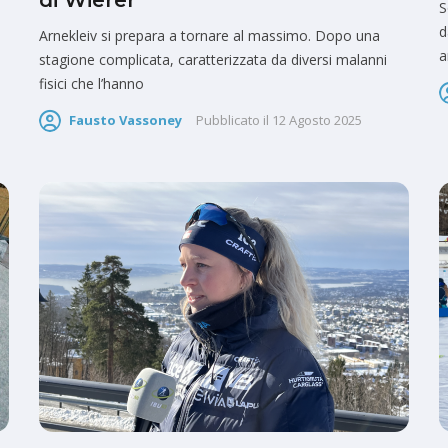
di Wierer
S
d
Arnekleiv si prepara a tornare al massimo. Dopo una
a
stagione complicata, caratterizzata da diversi malanni
fisici che l’hanno
Fausto Vassoney
Pubblicato il
12 Agosto 2025