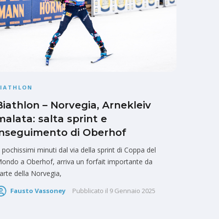
BIATHLON
Biathlon – Norvegia, Arnekleiv
malata: salta sprint e
inseguimento di Oberhof
 pochissimi minuti dal via della sprint di Coppa del
ondo a Oberhof, arriva un forfait importante da
arte della Norvegia,
Fausto Vassoney
Pubblicato il
9 Gennaio 2025