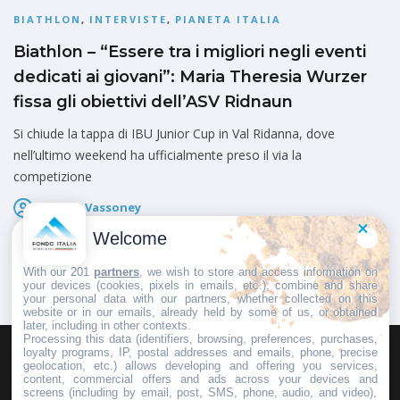
BIATHLON
,
INTERVISTE
,
PIANETA ITALIA
Biathlon – “Essere tra i migliori negli eventi
dedicati ai giovani”: Maria Theresia Wurzer
fissa gli obiettivi dell’ASV Ridnaun
Si chiude la tappa di IBU Junior Cup in Val Ridanna, dove
nell’ultimo weekend ha ufficialmente preso il via la
competizione
Fausto Vassoney
Pubblicato il
17 Dicembre 2024
Welcome
With our 201
partners
, we wish to store and access information on
your devices (cookies, pixels in emails, etc.), combine and share
your personal data with our partners, whether collected on this
website or in our emails, already held by some of us, or obtained
later, including in other contexts.
Processing this data (identifiers, browsing, preferences, purchases,
loyalty programs, IP, postal addresses and emails, phone, precise
geolocation, etc.) allows developing and offering you services,
HOMEPAGE
REDAZIONE
INVIA UN COMUNICATO STAMPA
content, commercial offers and ads across your devices and
screens (including by email, post, SMS, phone, audio, and video),
PUBBLICITÀ
SCRIVI AL DIRETTORE