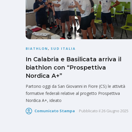
BIATHLON
,
SUD ITALIA
In Calabria e Basilicata arriva il
biathlon con “Prospettiva
Nordica A+”
Partono oggi da San Giovanni in Fiore (CS) le attività
formative federali relative al progetto Prospettiva
Nordica A+, ideato
Comunicato Stampa
Pubblicato il
26 Giugno 2025