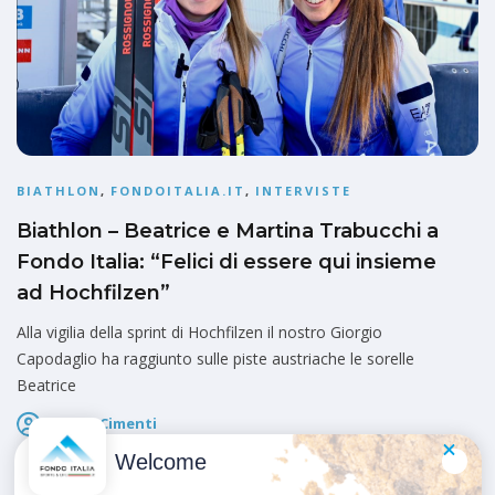
BIATHLON
,
FONDOITALIA.IT
,
INTERVISTE
Biathlon – Beatrice e Martina Trabucchi a
Fondo Italia: “Felici di essere qui insieme
ad Hochfilzen”
Alla vigilia della sprint di Hochfilzen il nostro Giorgio
Capodaglio ha raggiunto sulle piste austriache le sorelle
Beatrice
Marco Cimenti
Pubblicato il
12 Dicembre 2024
Welcome