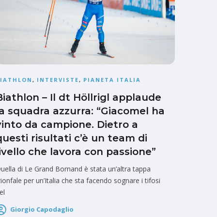
BIATHLON
,
INTERVISTE
,
PIANETA ITALIA
Biathlon – Il dt Höllrigl applaude
la squadra azzurra: “Giacomel ha
vinto da campione. Dietro a
questi risultati c’è un team di
livello che lavora con passione”
uella di Le Grand Bornand è stata un’altra tappa
rionfale per un’Italia che sta facendo sognare i tifosi
el
Giorgio Capodaglio