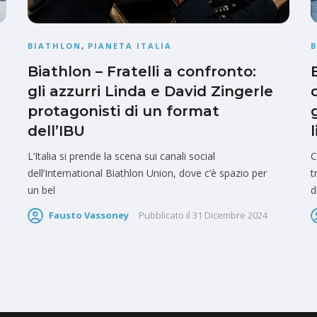
BIATHLON
,
PIANETA ITALIA
Biathlon – Fratelli a confronto:
gli azzurri Linda e David Zingerle
protagonisti di un format
dell’IBU
l
L’Italia si prende la scena sui canali social
C
dell’International Biathlon Union, dove c’è spazio per
t
un bel
d
Fausto Vassoney
Pubblicato il
31 Dicembre 2024