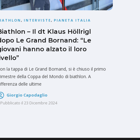
BIATHLON
,
INTERVISTE
,
PIANETA ITALIA
Biathlon – Il dt Klaus Höllrigl
dopo Le Grand Bornand: “Le
giovani hanno alzato il loro
ivello”
on la tappa di Le Grand Bornand, si è chiuso il primo
rimestre della Coppa del Mondo di biathlon. A
ifferenza delle ultime
Giorgio Capodaglio
Pubblicato il
23 Dicembre 2024